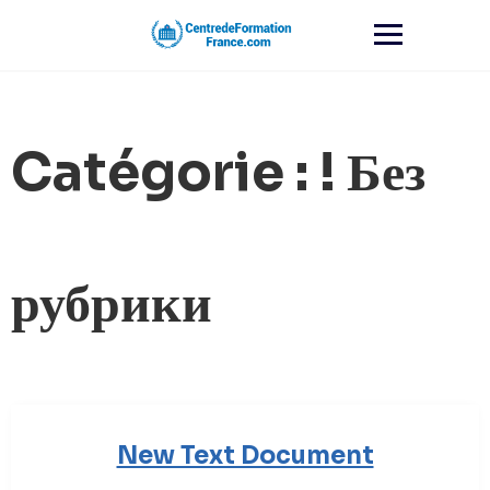
Skip
to
content
Catégorie :
! Без
рубрики
New Text Document