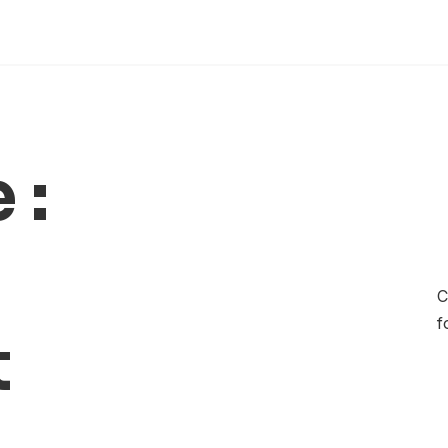
 :
C
f
t
C