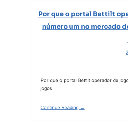
Por que o portal Bettilt o
número um no mercado dos
Por que o portal Bettilt operador de j
jogos
Continue Reading →