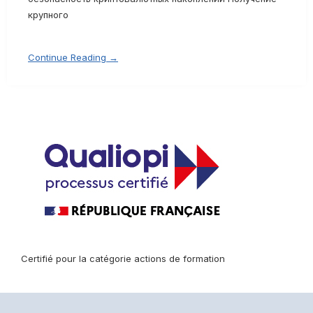
крупного
Continue Reading →
Certifié pour la catégorie actions de formation
Consulter le certificat Qualiopi