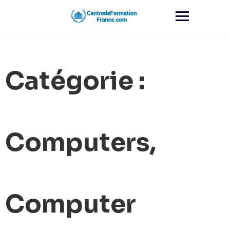
Skip
to
content
Catégorie :
Computers,
Computer