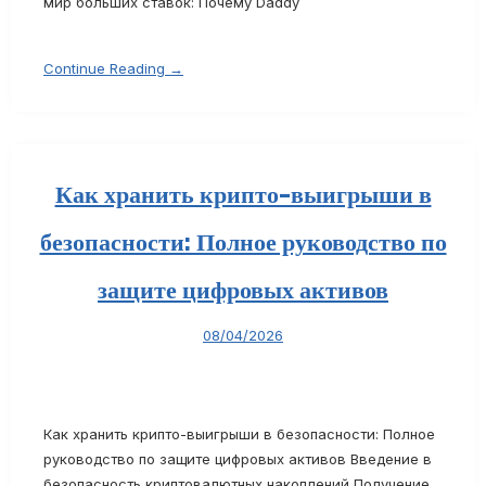
мир больших ставок: Почему Daddy
Continue Reading →
Как хранить крипто-выигрыши в
безопасности: Полное руководство по
защите цифровых активов
08/04/2026
Как хранить крипто-выигрыши в безопасности: Полное
руководство по защите цифровых активов Введение в
безопасность криптовалютных накоплений Получение