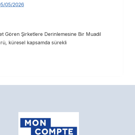
05/05/2026
 Gören Şirketlere Derinlemesine Bir Muadil
örü, küresel kapsamda sürekli