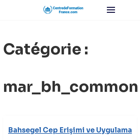
Skip
to
content
Catégorie :
mar_bh_common
Bahsegel Cep Erişimi ve Uygulama