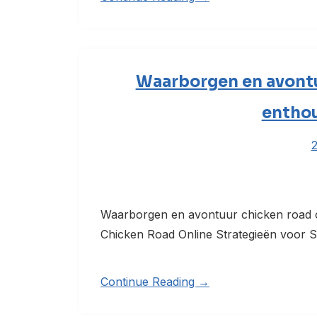
Waarborgen en avontu
enthou
Waarborgen en avontuur chicken road o
Chicken Road Online Strategieën voor 
Continue Reading →