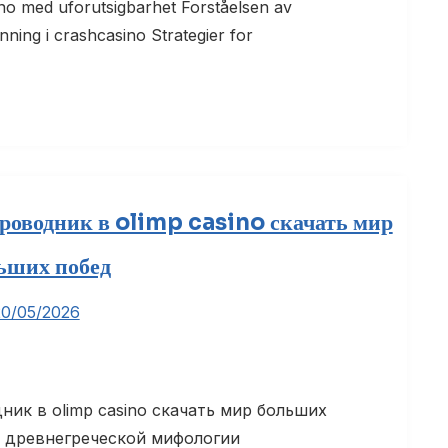
ino med uforutsigbarhet Forståelsen av
ning i crashcasino Strategier for
роводник в olimp casino скачать мир
ьших побед
20/05/2026
ик в olimp casino скачать мир больших
е древнегреческой мифологии