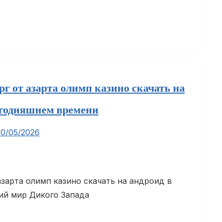
г от азарта олимп казино скачать на
егодняшнем времени
20/05/2026
зарта олимп казино скачать на андроид в
й мир Дикого Запада