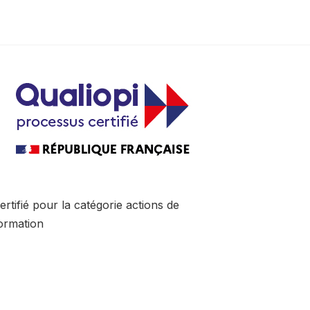
ertifié pour la catégorie actions de
ormation
onsulter le certificat Qualiopi