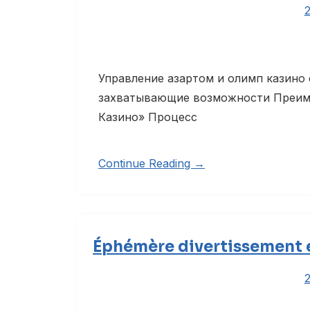
Управление азартом и олимп казино 
захватывающие возможности Преим
Казино» Процесс
Continue Reading →
Éphémère divertissement et