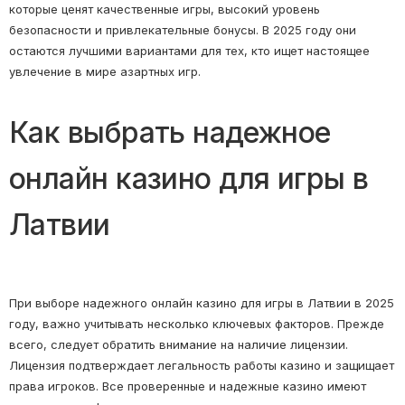
которые ценят качественные игры, высокий уровень
безопасности и привлекательные бонусы. В 2025 году они
остаются лучшими вариантами для тех, кто ищет настоящее
увлечение в мире азартных игр.
Как выбрать надежное
онлайн казино для игры в
Латвии
При выборе надежного онлайн казино для игры в Латвии в 2025
году, важно учитывать несколько ключевых факторов. Прежде
всего, следует обратить внимание на наличие лицензии.
Лицензия подтверждает легальность работы казино и защищает
права игроков. Все проверенные и надежные казино имеют