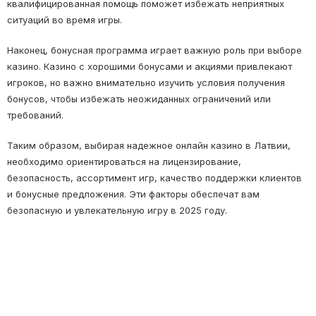
квалифицированная помощь поможет избежать неприятных
ситуаций во время игры.
Наконец, бонусная программа играет важную роль при выборе
казино. Казино с хорошими бонусами и акциями привлекают
игроков, но важно внимательно изучить условия получения
бонусов, чтобы избежать неожиданных ограничений или
требований.
Таким образом, выбирая надежное онлайн казино в Латвии,
необходимо ориентироваться на лицензирование,
безопасность, ассортимент игр, качество поддержки клиентов
и бонусные предложения. Эти факторы обеспечат вам
безопасную и увлекательную игру в 2025 году.