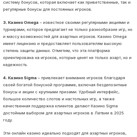
систему бонусов, которая включает как приветственные, так и
регулярные бонусы для постоянных игроков.
3. Казино Omega
– известное своими регулярными акциями и
турнирами, которое предлагает не только разнообразие игр, но
и массу возможностей для азартных игроков. Казино Omega
имеет лицензию и предоставляет пользователям высокую
степень защиты данных. Отметим, что эта платформа
ориентирована на игроков, которые ценят не только азарт, но и
надежность.
4. Казино Sigma
– привлекает внимание игроков благодаря
своей богатой бонусной программе, включая бездепозитные
бонусы и акции с крупными призами. Удобный интерфейс,
большое количество слотов и настольных игр, а также
качественная поддержка клиентов делают Казино Sigma
достойным выбором для азартных игроков в Латвии в 2025
году.
Эти онлайн казино идеально подходят для азартных игроков,