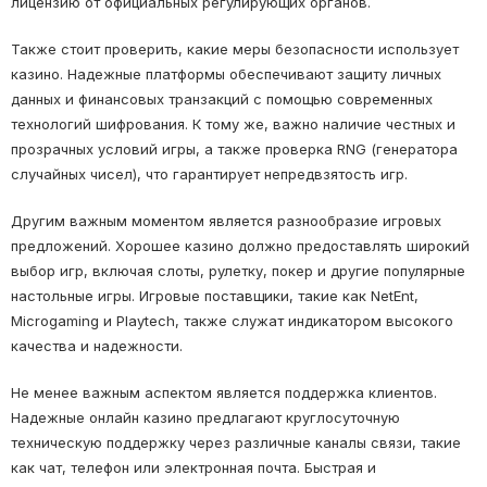
лицензию от официальных регулирующих органов.
Также стоит проверить, какие меры безопасности использует
казино. Надежные платформы обеспечивают защиту личных
данных и финансовых транзакций с помощью современных
технологий шифрования. К тому же, важно наличие честных и
прозрачных условий игры, а также проверка RNG (генератора
случайных чисел), что гарантирует непредвзятость игр.
Другим важным моментом является разнообразие игровых
предложений. Хорошее казино должно предоставлять широкий
выбор игр, включая слоты, рулетку, покер и другие популярные
настольные игры. Игровые поставщики, такие как NetEnt,
Microgaming и Playtech, также служат индикатором высокого
качества и надежности.
Не менее важным аспектом является поддержка клиентов.
Надежные онлайн казино предлагают круглосуточную
техническую поддержку через различные каналы связи, такие
как чат, телефон или электронная почта. Быстрая и