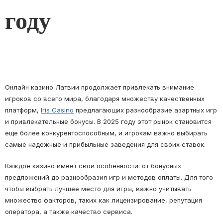
году
Онлайн казино Латвии продолжает привлекать внимание
игроков со всего мира, благодаря множеству качественных
платформ,
Iris Casino
предлагающих разнообразие азартных игр
и привлекательные бонусы. В 2025 году этот рынок становится
еще более конкурентоспособным, и игрокам важно выбирать
самые надежные и прибыльные заведения для своих ставок.
Каждое казино имеет свои особенности: от бонусных
предложений до разнообразия игр и методов оплаты. Для того
чтобы выбрать лучшее место для игры, важно учитывать
множество факторов, таких как лицензирование, репутация
оператора, а также качество сервиса.