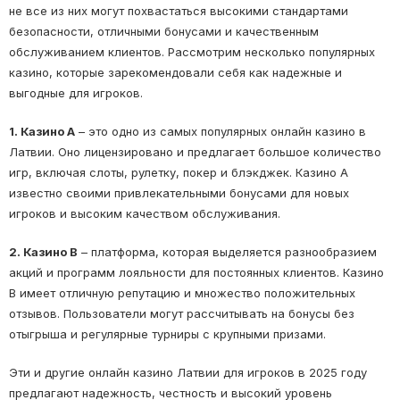
не все из них могут похвастаться высокими стандартами
безопасности, отличными бонусами и качественным
обслуживанием клиентов. Рассмотрим несколько популярных
казино, которые зарекомендовали себя как надежные и
выгодные для игроков.
1. Казино A
– это одно из самых популярных онлайн казино в
Латвии. Оно лицензировано и предлагает большое количество
игр, включая слоты, рулетку, покер и блэкджек. Казино A
известно своими привлекательными бонусами для новых
игроков и высоким качеством обслуживания.
2. Казино B
– платформа, которая выделяется разнообразием
акций и программ лояльности для постоянных клиентов. Казино
B имеет отличную репутацию и множество положительных
отзывов. Пользователи могут рассчитывать на бонусы без
отыгрыша и регулярные турниры с крупными призами.
Эти и другие онлайн казино Латвии для игроков в 2025 году
предлагают надежность, честность и высокий уровень