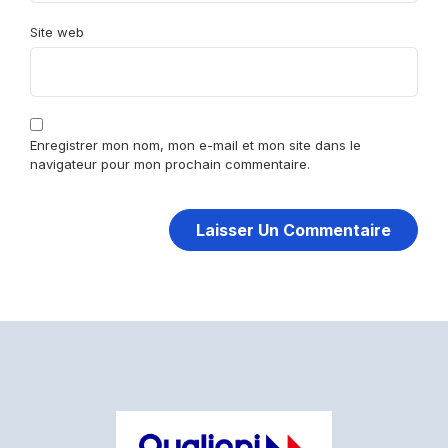
Site web
Enregistrer mon nom, mon e-mail et mon site dans le
navigateur pour mon prochain commentaire.