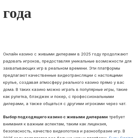
года
Онлайн казино с живыми дилерами в 2025 году продолжают
радовать игроков, предоставляя уникальные возможности для
захватывающих игр в реальном времени. Эти платформы
предлагают качественные видеотрансляции с настоящими
крупье, создавая атмосферу реального казино прямо у вас
дома. В таких казино можно играть в популярные игры, такие
как рулетка, блэкджек и покер, с профессиональными
дилерами, а также общаться с другими игроками через чат.
Выбор подходящего казино с живыми дилерами
требует
внимания к важным аспектам, таким как лицензия,
безопасность, качество видеопотока и разнообразие игр. В