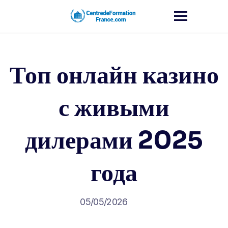
Skip
to
content
Топ онлайн казино
с живыми
дилерами 2025
года
05/05/2026