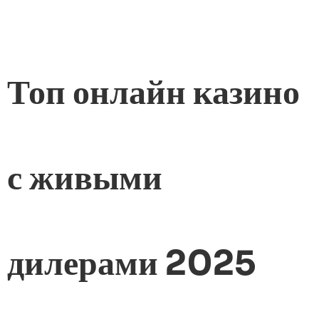
Топ онлайн казино
с живыми
дилерами 2025