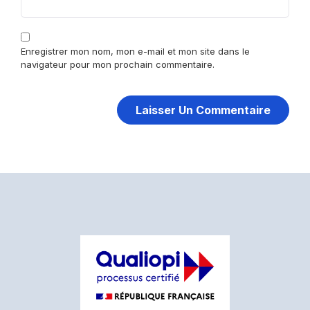
Enregistrer mon nom, mon e-mail et mon site dans le
navigateur pour mon prochain commentaire.