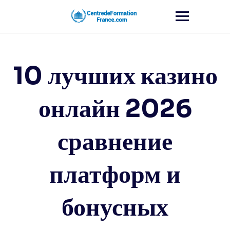
Skip
to
content
10 лучших казино
онлайн 2026
сравнение
платформ и
бонусных