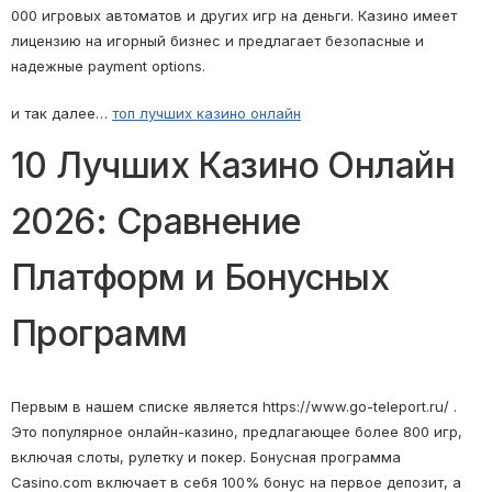
000 игровых автоматов и других игр на деньги. Казино имеет
лицензию на игорный бизнес и предлагает безопасные и
надежные payment options.
и так далее…
топ лучших казино онлайн
10 Лучших Казино Онлайн
2026: Сравнение
Платформ и Бонусных
Программ
Первым в нашем списке является https://www.go-teleport.ru/ .
Это популярное онлайн-казино, предлагающее более 800 игр,
включая слоты, рулетку и покер. Бонусная программа
Casino.com включает в себя 100% бонус на первое депозит, а