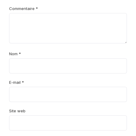
Commentaire
*
Nom
*
E-mail
*
Site web