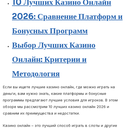
10 Лучших Казино Онлайн
2026: Сравнение Платформ и
Бонусных Программ
Выбор Лучших Казино
Онлайн: Критерии и
Методология
Если вы ищете лучшие казино онлайн, где можно играть на
деньги, вам нужно знать, какие платформы и бонусные
программы предлагают лучшие условия для игроков. В этом
обзоре мы рассмотрим 10 лучших казино онлайн 2026 и
сравним их преимущества и недостатки.
Казино онлайн – это лучший способ играть в слоты и другие