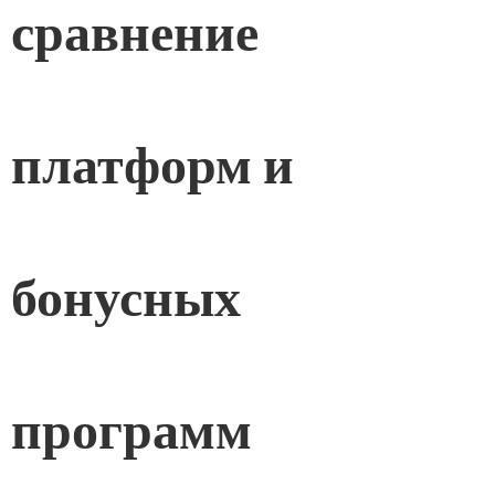
сравнение
платформ и
бонусных
программ