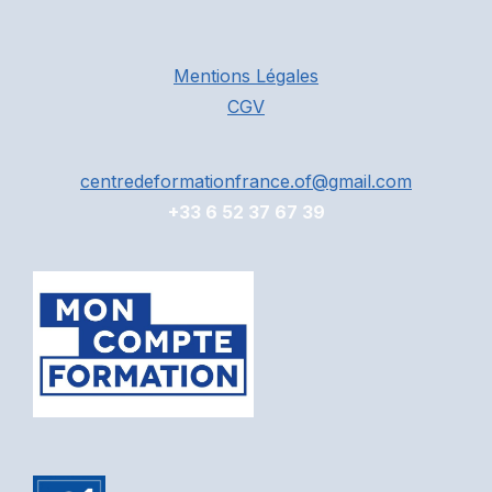
Mentions Légales
CGV
centredeformationfrance.of@gmail.com
+33 6 52 37 67 39