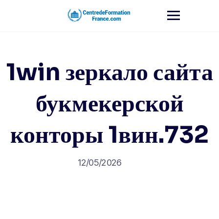
Skip
to
content
1win зеркало сайта
букмекерской
конторы 1вин.732
12/05/2026