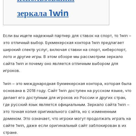
зеркала 1win
Если вы ищете надежный партнер для ставок на спорт, то 1win –
это отличный выбор. Букмекерская контора 1win предлагает
широкий спектр услуг, включая ставки на спорт, киберспорт,
лото и другие игры. В этом обзоре мы рассмотрим зеркало
сайта 1win и почему оно является отличным выбором для
игроков.
1win – это международная букмекерская контора, которая была
основана в 2018 году. Сайт 1win доступен на русском языке, что
делает его доступным для игроков из России и других стран,
где русский язык является официальным. Зеркало сайта 1win –
это точная копия оригинального сайта, но с измененным
доменом. Это означает, что игроки могут продолжать играть на
сайте 1win, даже если оригинальный сайт заблокирован в их
стране.