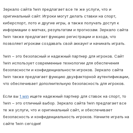
Зеркало сайта 1win предлагает все те же услуги, что и
оригинальный сайт. Игроки могут делать ставки на спорт,
киберспорт, лото и другие игры, а также получать доступ к
информации о матчах, результатам и прогнозам. Зеркало сайта
1win также предлагает функцию регистрации и входа, что
позволяет игрокам создавать свой аккаунт и начинать играть.
1win – это безопасный и надежный партнер для игроков. Сайт
1win использует современные технологии для обеспечения
безопасности и конфиденциальности игроков. Зеркало сайта
1win также предлагает функцию двухфакторной аутентификации,
что обеспечивает дополнительную безопасность для игроков.
Если вы
1 win
ищете надежный партнер для ставок на спорт, то
1win – это отличный выбор. Зеркало сайта 1win предлагает все
те же услуги, что и оригинальный сайт, и обеспечивает
безопасность и конфиденциальность игроков. Начните играть на
сайте 1win сегодня!