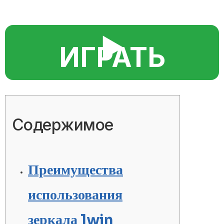
▶️
ИГРАТЬ
Содержимое
Преимущества
использования
зеркала 1win