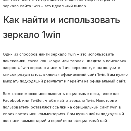
зеркало сайта 1win – это идеальный выбор.
Как найти и использовать
зеркало 1win
Один из способов найти зеркало 1win – это использовать
поисковики, такие как Google или Yandex. Введите в поисковик
запрос « 1win зеркало » или « 1вин зеркало », и вы получите
список результатов, включая официальный сайт 1win. Вам нужно
выбрать подходящий результат и перейти на официальный сайт.
Вам также можно использовать социальные сети, такие как
Facebook или Twitter, чтобы найти зеркало 1win. Некоторые
пользователи оставляют ссылки на официальный сайт 1win в
своих постах или комментариях. Вам нужно найти подходящий
пост или комментарий и перейти на официальный сайт.