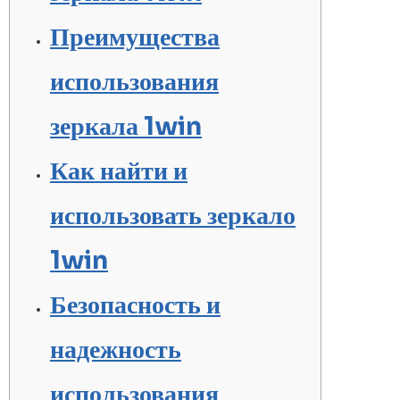
Преимущества
использования
зеркала 1win
Как найти и
использовать зеркало
1win
Безопасность и
надежность
использования