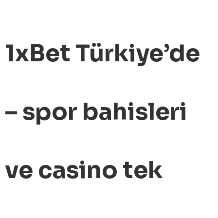
1xBet Türkiye’de
– spor bahisleri
ve casino tek