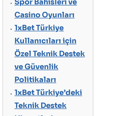
Spor Bahisleri ve
Casino Oyunları
1xBet Türkiye
Kullanıcıları için
Özel Teknik Destek
ve Güvenlik
Politikaları
1xBet Türkiye’deki
Teknik Destek