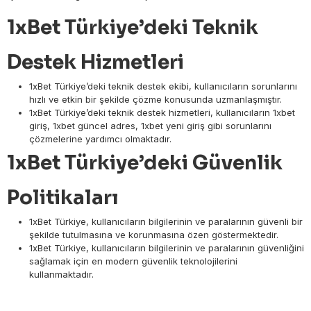
1xBet Türkiye’deki Teknik
Destek Hizmetleri
1xBet Türkiye’deki teknik destek ekibi, kullanıcıların sorunlarını
hızlı ve etkin bir şekilde çözme konusunda uzmanlaşmıştır.
1xBet Türkiye’deki teknik destek hizmetleri, kullanıcıların 1xbet
giriş, 1xbet güncel adres, 1xbet yeni giriş gibi sorunlarını
çözmelerine yardımcı olmaktadır.
1xBet Türkiye’deki Güvenlik
Politikaları
1xBet Türkiye, kullanıcıların bilgilerinin ve paralarının güvenli bir
şekilde tutulmasına ve korunmasına özen göstermektedir.
1xBet Türkiye, kullanıcıların bilgilerinin ve paralarının güvenliğini
sağlamak için en modern güvenlik teknolojilerini
kullanmaktadır.