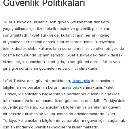
Güvenlik Politikaları
1xBet Türkiye’de, kullanıcıların güvenli ve rahat bir deneyim
yaşayabilmesi için özel teknik destek ve güvenlik politikaları
sunulmaktadır. 1xBet Türkiye’de, kullanıcıların her an ihtiyaç
duyabilecekleri teknik destek sunulmaktadır. 1xBet Türkiye’deki
teknik destek ekibı, kullanıcıların sorunlarını hızlı ve etkin bir şekilde
çözme konusunda uzmanlaşmıştır. 1xBet Türkiye’deki teknik destek
hizmetleri, kullanıcıların 1xbet giriş, 1xbet güncel adres, 1xbet yeni
giriş gibi sorunlarını çözmelerine yardımcı olmaktadır.
1xBet Türkiye’deki güvenlik politikaları,
1xbet giris
kullanıcıların
bilgilerinin ve paralarının korunmasına odaklanmaktadır. 1xBet
Türkiye, kullanıcıların bilgilerinin ve paralarının güvenli bir şekilde
tutulmasına ve korunmasına özen göstermektedir. 1xBet Türkiye’deki
güvenlik politikaları, kullanıcıların bilgilerinin ve paralarının güvenli
bir şekilde tutulmasına ve korunmasına odaklanmaktadır. 1xBet
Türkiye, kullanıcıların bilgilerinin ve paralarının güvenliğini sağlamak
için en modern güvenlik teknolojilerini kullanmaktadır.