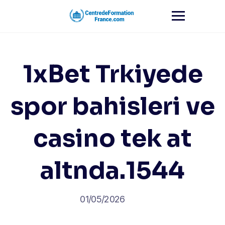
Skip
to
content
1xBet Trkiyede
spor bahisleri ve
casino tek at
altnda.1544
01/05/2026