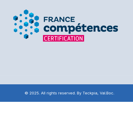
© 2025. All rights reserved. By Teckpia, Val.Boc.