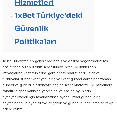
Hizmetleri
1xBet Türkiye’deki
Güvenlik
Politikaları
1xBet Türkiye’de en geniş spor bahis ve casino seçeneklerini tek
çatı altında bulabilirsiniz. 1xbet türkiye sitesi, kullanıcıların
ihtiyaçlarına ve tercihlerine göre çeşitli spor türleri, ligler ve
turnuvalar sunar. 1xbet yeni giriş ve 1xbet güncel adres her zaman
güncel ve güvenli bir deneyim sağlar. 1xbet platformu, kullanıcıların
rahatlıkla spor bahisleri yapmaları ve casino oyunlarını
oynayabilmeleri için tasarlanmıştır. Ayrıca, 1xbet güncel giriş
sayfasından kolayca siteye erişebilir ve güncel güncellemeleri takip
edebilirsiniz.