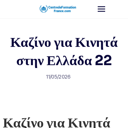
Skip
to
content
Καζίνο για Κινητά
στην Ελλάδα 22
11/05/2026
Καζίνο για Κινητά