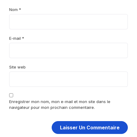
Nom
*
E-mail
*
Site web
Enregistrer mon nom, mon e-mail et mon site dans le
navigateur pour mon prochain commentaire.