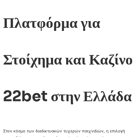
Πλατφόρμα για
Στοίχημα και Καζίνο
22bet στην Ελλάδα
Στον κόσμο των διαδικτυακών τυχερών παιχνιδιών, η επιλογή