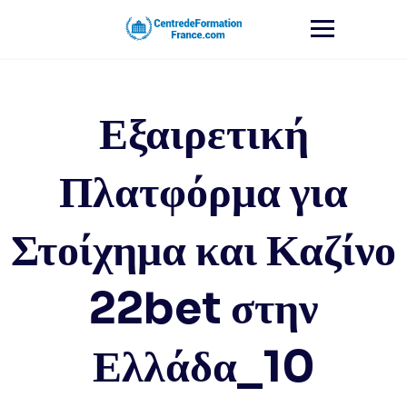
Skip
to
content
Εξαιρετική
Πλατφόρμα για
Στοίχημα και Καζίνο
22bet στην
Ελλάδα_10