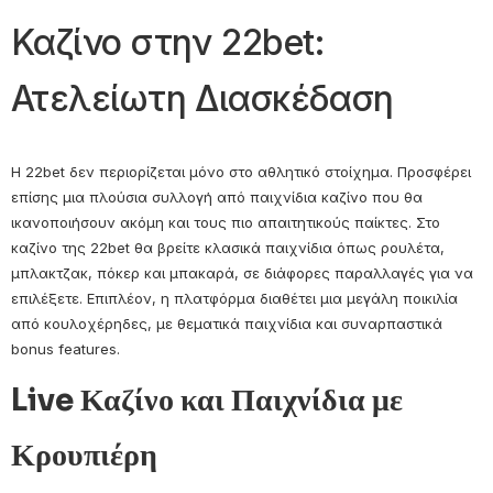
Καζίνο στην 22bet:
Ατελείωτη Διασκέδαση
Η 22bet δεν περιορίζεται μόνο στο αθλητικό στοίχημα. Προσφέρει
επίσης μια πλούσια συλλογή από παιχνίδια καζίνο που θα
ικανοποιήσουν ακόμη και τους πιο απαιτητικούς παίκτες. Στο
καζίνο της 22bet θα βρείτε κλασικά παιχνίδια όπως ρουλέτα,
μπλακτζακ, πόκερ και μπακαρά, σε διάφορες παραλλαγές για να
επιλέξετε. Επιπλέον, η πλατφόρμα διαθέτει μια μεγάλη ποικιλία
από κουλοχέρηδες, με θεματικά παιχνίδια και συναρπαστικά
bonus features.
Live Καζίνο και Παιχνίδια με
Κρουπιέρη