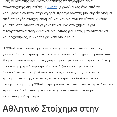
μιας αξιόπιστης και διασκεδαστικής πλατφόρμας είναι
πρωταρχικής σημασίας. Η
22bet
ξεχωρίζει ως ένα από τα
κορυφαία ονόματα στην αγορά, προσφέροντας μια ευρεία γκάμα
από επιλογές στοιχηματισμού και καζίνο που καλύπτουν κάθε
γούστο. Από αθλητικά γεγονότα και live στοίχημα μέχρι
συναρπαστικά παιχνίδια καζίνο, όπως ρουλέτα, μπλακτζακ και
κουλοχέρηδες, η 22bet έχει κάτι για όλους.
Η 22bet είναι γνωστή για τις ανταγωνιστικές αποδόσεις, τις
γενναιόδωρες προσφορές και την άριστη εξυπηρέτηση πελατών.
Με μια προσεκτική προσέγγιση στην ασφάλεια και την υπεύθυνη
συμμετοχή, η πλατφόρμα διασφαλίζει ένα ασφαλές και
διασκεδαστικό περιβάλλον για τους παίκτες της. Είτε είστε
έμπειρος παίκτης είτε νέος στον κόσμο του διαδικτυακού
στοιχηματισμού, η 22bet παρέχει όλα τα απαραίτητα εργαλεία και
την υποστήριξη που χρειάζεστε για να απολαύσετε μια
ικανοποιητική εμπειρία.
Αθλητικό Στοίχημα στην