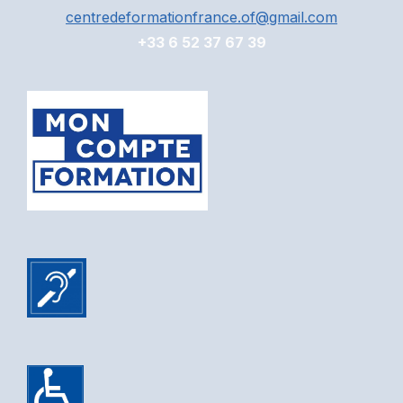
centredeformationfrance.of@gmail.com
+33 6 52 37 67 39