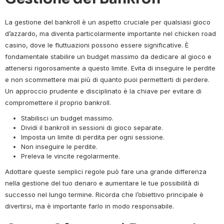
La gestione del bankroll è un aspetto cruciale per qualsiasi gioco
d’azzardo, ma diventa particolarmente importante nel chicken road
casino, dove le fluttuazioni possono essere significative. È
fondamentale stabilire un budget massimo da dedicare al gioco e
attenersi rigorosamente a questo limite. Evita di inseguire le perdite
e non scommettere mai più di quanto puoi permetterti di perdere.
Un approccio prudente e disciplinato è la chiave per evitare di
compromettere il proprio bankroll.
Stabilisci un budget massimo.
Dividi il bankroll in sessioni di gioco separate.
Imposta un limite di perdita per ogni sessione.
Non inseguire le perdite.
Preleva le vincite regolarmente.
Adottare queste semplici regole può fare una grande differenza
nella gestione del tuo denaro e aumentare le tue possibilità di
successo nel lungo termine. Ricorda che l’obiettivo principale è
divertirsi, ma è importante farlo in modo responsabile.