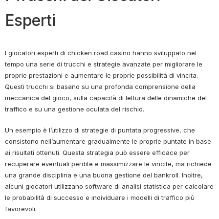
Esperti
I giocatori esperti di chicken road casino hanno sviluppato nel
tempo una serie di trucchi e strategie avanzate per migliorare le
proprie prestazioni e aumentare le proprie possibilità di vincita.
Questi trucchi si basano su una profonda comprensione della
meccanica del gioco, sulla capacità di lettura delle dinamiche del
traffico e su una gestione oculata del rischio.
Un esempio è l’utilizzo di strategie di puntata progressive, che
consistono nell’aumentare gradualmente le proprie puntate in base
ai risultati ottenuti. Questa strategia può essere efficace per
recuperare eventuali perdite e massimizzare le vincite, ma richiede
una grande disciplina e una buona gestione del bankroll. Inoltre,
alcuni giocatori utilizzano software di analisi statistica per calcolare
le probabilità di successo e individuare i modelli di traffico più
favorevoli.