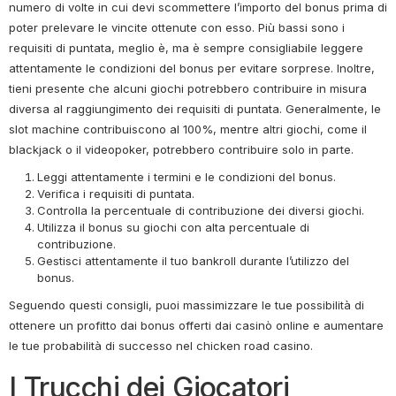
numero di volte in cui devi scommettere l’importo del bonus prima di
poter prelevare le vincite ottenute con esso. Più bassi sono i
requisiti di puntata, meglio è, ma è sempre consigliabile leggere
attentamente le condizioni del bonus per evitare sorprese. Inoltre,
tieni presente che alcuni giochi potrebbero contribuire in misura
diversa al raggiungimento dei requisiti di puntata. Generalmente, le
slot machine contribuiscono al 100%, mentre altri giochi, come il
blackjack o il videopoker, potrebbero contribuire solo in parte.
Leggi attentamente i termini e le condizioni del bonus.
Verifica i requisiti di puntata.
Controlla la percentuale di contribuzione dei diversi giochi.
Utilizza il bonus su giochi con alta percentuale di
contribuzione.
Gestisci attentamente il tuo bankroll durante l’utilizzo del
bonus.
Seguendo questi consigli, puoi massimizzare le tue possibilità di
ottenere un profitto dai bonus offerti dai casinò online e aumentare
le tue probabilità di successo nel chicken road casino.
I Trucchi dei Giocatori