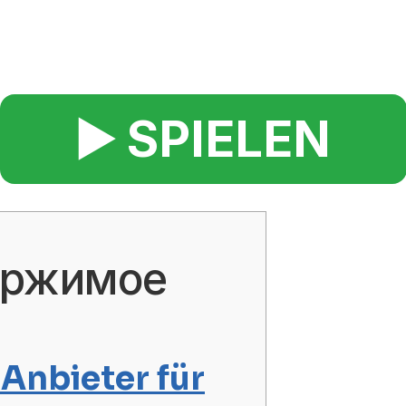
▶️ SPIELEN
ержимое
Anbieter für