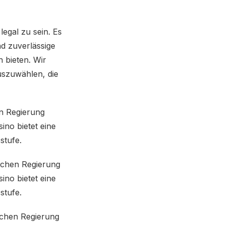
legal zu sein. Es
d zuverlässige
 bieten. Wir
uszuwählen, die
en Regierung
sino bietet eine
stufe.
ischen Regierung
sino bietet eine
stufe.
ischen Regierung