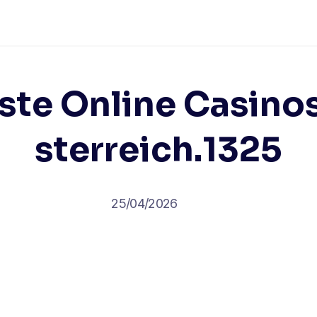
ste Online Casinos
sterreich.1325
25/04/2026