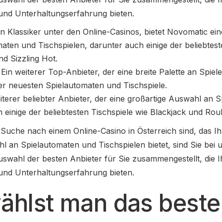
 und Unterhaltungserfahrung bieten.
n Klassiker unter den Online-Casinos, bietet Novomatic ein
aten und Tischspielen, darunter auch einige der beliebtest
d Sizzling Hot.
 Ein weiterer Top-Anbieter, der eine breite Palette an Spiele
er neuesten Spielautomaten und Tischspiele.
iterer beliebter Anbieter, der eine großartige Auswahl an Sp
 einige der beliebtesten Tischspiele wie Blackjack und Roul
Suche nach einem Online-Casino in Österreich sind, das I
l an Spielautomaten und Tischspielen bietet, sind Sie bei u
swahl der besten Anbieter für Sie zusammengestellt, die I
 und Unterhaltungserfahrung bieten.
ählst man das beste