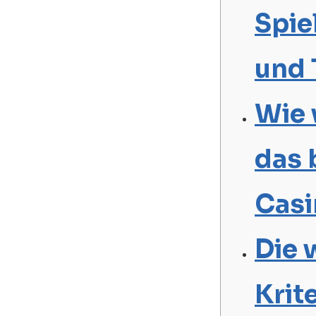
Spie
und 
Wie 
das 
Casi
Die 
Krit