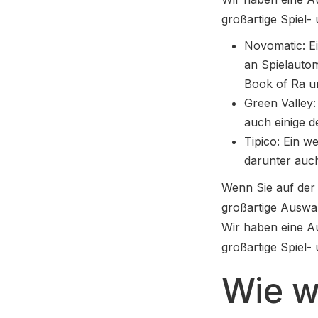
großartige Spiel-
Novomatic: Ei
an Spielautom
Book of Ra un
Green Valley:
auch einige d
Tipico: Ein we
darunter auch
Wenn Sie auf der 
großartige Auswah
Wir haben eine Au
großartige Spiel-
Wie w