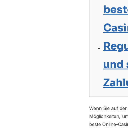
best
Casi
Regu
und 
Zah
Wenn Sie auf der 
Möglichkeiten, um
beste Online-Casi