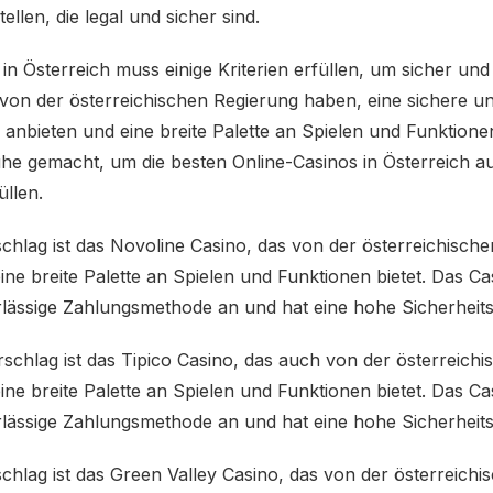
ellen, die legal und sicher sind.
in Österreich muss einige Kriterien erfüllen, um sicher und 
von der österreichischen Regierung haben, eine sichere un
nbieten und eine breite Palette an Spielen und Funktionen
he gemacht, um die besten Online-Casinos in Österreich a
üllen.
chlag ist das Novoline Casino, das von der österreichisch
 eine breite Palette an Spielen und Funktionen bietet. Das Ca
lässige Zahlungsmethode an und hat eine hohe Sicherheits
schlag ist das Tipico Casino, das auch von der österreich
 eine breite Palette an Spielen und Funktionen bietet. Das Ca
lässige Zahlungsmethode an und hat eine hohe Sicherheits
schlag ist das Green Valley Casino, das von der österreich