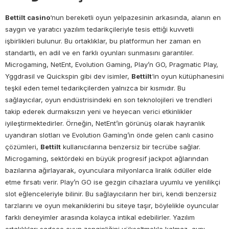
Bettilt casino
‘nun bereketli oyun yelpazesinin arkasında, alanın en
saygın ve yaratıcı yazılım tedarikçileriyle tesis ettiği kuvvetli
işbirlikleri bulunur. Bu ortaklıklar, bu platformun her zaman en
standartlı, en adil ve en farklı oyunları sunmasını garantiler.
Microgaming, NetEnt, Evolution Gaming, Play’n GO, Pragmatic Play,
Yggdrasil ve Quickspin gibi dev isimler,
Bettilt
‘in oyun kütüphanesini
teşkil eden temel tedarikçilerden yalnızca bir kısmıdır. Bu
sağlayıcılar, oyun endüstrisindeki en son teknolojileri ve trendleri
takip ederek durmaksızın yeni ve heyecan verici etkinlikler
iyileştirmektedirler. Örneğin, NetEnt’in görünüş olarak hayranlık
uyandıran slotları ve Evolution Gaming’in önde gelen canlı casino
çözümleri,
Bettilt
kullanıcılarına benzersiz bir tecrübe sağlar.
Microgaming, sektördeki en büyük progresif jackpot ağlarından
bazılarına ağırlayarak, oyunculara milyonlarca liralık ödüller elde
etme fırsatı verir. Play’n GO ise gezgin cihazlara uyumlu ve yenilikçi
slot eğlenceleriyle bilinir. Bu sağlayıcıların her biri, kendi benzersiz
tarzlarını ve oyun mekaniklerini bu siteye taşır, böylelikle oyuncular
farklı deneyimler arasında kolayca intikal edebilirler. Yazılım