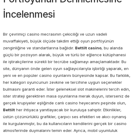
İncelenmesi
Bir çevrimiçi casino mecrasının çekiciliği ve uzun vadeli
muvaffakiyeti, büyük ölçüde takdim ettiği oyun portföyünün
zenginliğine ve standartlarına bağlıdır.
Bettilt casino
, bu alanda
güçlü bir pozisyon alarak, büyük ve türlü bir eğlence kütüphanesi
ile iştirakçilerine sürekli bir tecrübe sağlamayı amaçlamaktadır. Bu
site, dünyanın önde gelen oyun sağlayıcılarıyla işbirliği yaparak, en
yeni ve en popüler casino oyunlarını bünyesinde kapsar. Bu farklılık,
her kategori oyuncunun zevkine ve tercihine uygun seçenekler
bulmasını garanti eder. İster geleneksel slot makinelerini tercih edin,
ister strateji gerektiren masa oyunlarına merak duyun, isterseniz de
gerçek krupiyeler eşliğinde canlı casino heyecanını peşinde olun,
Bettilt
her ihtiyaca yanıtlayacak bir kuruluşa sahiptir. Etkinlikler,
üstün çözünürlüklü grafikler, çarpıcı ses efektleri ve akıcı oynanış
ile kurgulanmıştır, bu da kullanıcıların kendilerini gerçek bir casino
atmosferinde duymalarını temin eder. Ayrıca, mobil uyumluluk