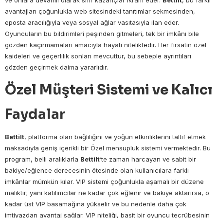
ve onlara devamlı olarak sıfır kazançlar ikram eder.
Bettilt
, bu farklı
avantajları çoğunlukla web sitesindeki tanıtımlar sekmesinden,
eposta aracılığıyla veya sosyal ağlar vasıtasıyla ilan eder.
Oyuncuların bu bildirimleri peşinden gitmeleri, tek bir imkânı bile
gözden kaçırmamaları amacıyla hayati niteliktedir. Her fırsatın özel
kaideleri ve geçerlilik sonları mevcuttur, bu sebeple ayrıntıları
gözden geçirmek daima yararlıdır.
Özel Müşteri Sistemi ve Kalıcı
Faydalar
Bettilt
, platforma olan bağlılığını ve yoğun etkinliklerini taltif etmek
maksadıyla geniş içerikli bir Özel mensupluk sistemi vermektedir. Bu
program, belli aralıklarla
Bettilt
‘te zaman harcayan ve sabit bir
bakiye/eğlence derecesinin ötesinde olan kullanıcılara farklı
imkânlar mümkün kılar. VIP sistemi çoğunlukla aşamalı bir düzene
maliktir; yani katılımcılar ne kadar çok eğlenir ve bakiye aktarırsa, o
kadar üst VIP basamağına yükselir ve bu nedenle daha çok
imtiyazdan avantaj sağlar. VIP niteliği, basit bir oyuncu tecrübesinin