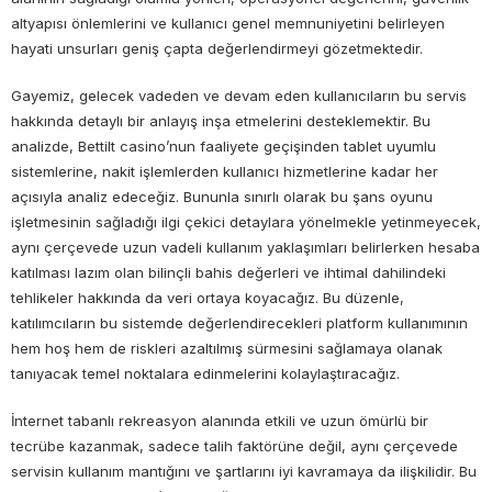
altyapısı önlemlerini ve kullanıcı genel memnuniyetini belirleyen
hayati unsurları geniş çapta değerlendirmeyi gözetmektedir.
Gayemiz, gelecek vadeden ve devam eden kullanıcıların bu servis
hakkında detaylı bir anlayış inşa etmelerini desteklemektir. Bu
analizde, Bettilt casino’nun faaliyete geçişinden tablet uyumlu
sistemlerine, nakit işlemlerden kullanıcı hizmetlerine kadar her
açısıyla analiz edeceğiz. Bununla sınırlı olarak bu şans oyunu
işletmesinin sağladığı ilgi çekici detaylara yönelmekle yetinmeyecek,
aynı çerçevede uzun vadeli kullanım yaklaşımları belirlerken hesaba
katılması lazım olan bilinçli bahis değerleri ve ihtimal dahilindeki
tehlikeler hakkında da veri ortaya koyacağız. Bu düzenle,
katılımcıların bu sistemde değerlendirecekleri platform kullanımının
hem hoş hem de riskleri azaltılmış sürmesini sağlamaya olanak
tanıyacak temel noktalara edinmelerini kolaylaştıracağız.
İnternet tabanlı rekreasyon alanında etkili ve uzun ömürlü bir
tecrübe kazanmak, sadece talih faktörüne değil, aynı çerçevede
servisin kullanım mantığını ve şartlarını iyi kavramaya da ilişkilidir. Bu