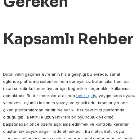
Gereken
Kapsamlı Rehber
Dijital vakit geçirme evreninin hızla geliştiği bu evrede, sanal
eğlence platformu sistemleri hem deneyimsiz kullanıcılar hem de
uzun süredir kullanan üyeler için beğenilen seçenekler kullanıma
açmaktadır. Bu tür mecralar arasında
bettilt giriş
, yaygın şans oyunu
yelpazesi, uyumlu kullanım yüzeyi ve çeşitli ödül fırsatlarıyla öne
çıkan platformlardan biridir. Ne var ki, her çevrimiçi platformda
olduğu gibi, Bettilt ile uzun istikrarlı bir oyunculuk yakınlığı
başlatmadan önce özenli açıklama edinmek ve kontrollü kararlar
oluşturmak büyük değer ifade etmektedir. Bu metin, Bettilt oyun
alanının sağladığı olumlu yönleri, operasyonel değerlerini, güvenlik