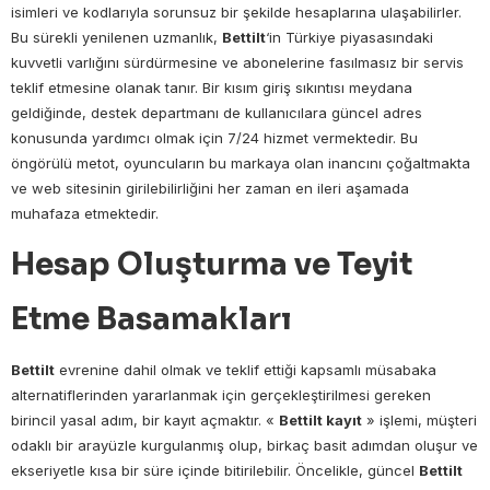
isimleri ve kodlarıyla sorunsuz bir şekilde hesaplarına ulaşabilirler.
Bu sürekli yenilenen uzmanlık,
Bettilt
‘in Türkiye piyasasındaki
kuvvetli varlığını sürdürmesine ve abonelerine fasılmasız bir servis
teklif etmesine olanak tanır. Bir kısım giriş sıkıntısı meydana
geldiğinde, destek departmanı de kullanıcılara güncel adres
konusunda yardımcı olmak için 7/24 hizmet vermektedir. Bu
öngörülü metot, oyuncuların bu markaya olan inancını çoğaltmakta
ve web sitesinin girilebilirliğini her zaman en ileri aşamada
muhafaza etmektedir.
Hesap Oluşturma ve Teyit
Etme Basamakları
Bettilt
evrenine dahil olmak ve teklif ettiği kapsamlı müsabaka
alternatiflerinden yararlanmak için gerçekleştirilmesi gereken
birincil yasal adım, bir kayıt açmaktır. «
Bettilt kayıt
» işlemi, müşteri
odaklı bir arayüzle kurgulanmış olup, birkaç basit adımdan oluşur ve
ekseriyetle kısa bir süre içinde bitirilebilir. Öncelikle, güncel
Bettilt