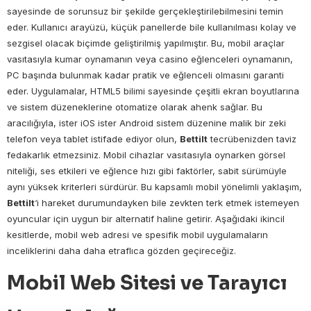
sayesinde de sorunsuz bir şekilde gerçekleştirilebilmesini temin
eder. Kullanıcı arayüzü, küçük panellerde bile kullanılması kolay ve
sezgisel olacak biçimde geliştirilmiş yapılmıştır. Bu, mobil araçlar
vasıtasıyla kumar oynamanın veya casino eğlenceleri oynamanın,
PC başında bulunmak kadar pratik ve eğlenceli olmasını garanti
eder. Uygulamalar, HTML5 bilimi sayesinde çeşitli ekran boyutlarına
ve sistem düzeneklerine otomatize olarak ahenk sağlar. Bu
aracılığıyla, ister iOS ister Android sistem düzenine malik bir zeki
telefon veya tablet istifade ediyor olun,
Bettilt
tecrübenizden taviz
fedakarlık etmezsiniz. Mobil cihazlar vasıtasıyla oynarken görsel
niteliği, ses etkileri ve eğlence hızı gibi faktörler, sabit sürümüyle
aynı yüksek kriterleri sürdürür. Bu kapsamlı mobil yönelimli yaklaşım,
Bettilt
‘i hareket durumundayken bile zevkten terk etmek istemeyen
oyuncular için uygun bir alternatif haline getirir. Aşağıdaki ikincil
kesitlerde, mobil web adresi ve spesifik mobil uygulamaların
inceliklerini daha daha etraflıca gözden geçireceğiz.
Mobil Web Sitesi ve Tarayıcı