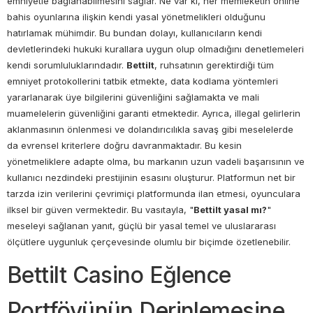
emniyetle bağlanabilmesini sağlar. Ne var ki, her memleketin online
bahis oyunlarına ilişkin kendi yasal yönetmelikleri olduğunu
hatırlamak mühimdir. Bu bundan dolayı, kullanıcıların kendi
devletlerindeki hukuki kurallara uygun olup olmadığını denetlemeleri
kendi sorumluluklarındadır.
Bettilt
, ruhsatının gerektirdiği tüm
emniyet protokollerini tatbik etmekte, data kodlama yöntemleri
yararlanarak üye bilgilerini güvenliğini sağlamakta ve mali
muamelelerin güvenliğini garanti etmektedir. Ayrıca, illegal gelirlerin
aklanmasının önlenmesi ve dolandırıcılıkla savaş gibi meselelerde
da evrensel kriterlere doğru davranmaktadır. Bu kesin
yönetmeliklere adapte olma, bu markanın uzun vadeli başarısının ve
kullanıcı nezdindeki prestijinin esasını oluşturur. Platformun net bir
tarzda izin verilerini çevrimiçi platformunda ilan etmesi, oyunculara
ilksel bir güven vermektedir. Bu vasıtayla, "
Bettilt yasal mı?
"
meseleyi sağlanan yanıt, güçlü bir yasal temel ve uluslararası
ölçütlere uygunluk çerçevesinde olumlu bir biçimde özetlenebilir.
Bettilt Casino Eğlence
Portföyünün Derinlemesine