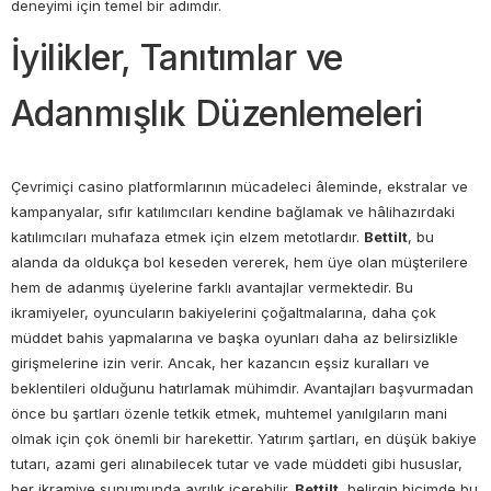
deneyimi için temel bir adımdır.
İyilikler, Tanıtımlar ve
Adanmışlık Düzenlemeleri
Çevrimiçi casino platformlarının mücadeleci âleminde, ekstralar ve
kampanyalar, sıfır katılımcıları kendine bağlamak ve hâlihazırdaki
katılımcıları muhafaza etmek için elzem metotlardır.
Bettilt
, bu
alanda da oldukça bol keseden vererek, hem üye olan müşterilere
hem de adanmış üyelerine farklı avantajlar vermektedir. Bu
ikramiyeler, oyuncuların bakiyelerini çoğaltmalarına, daha çok
müddet bahis yapmalarına ve başka oyunları daha az belirsizlikle
girişmelerine izin verir. Ancak, her kazancın eşsiz kuralları ve
beklentileri olduğunu hatırlamak mühimdir. Avantajları başvurmadan
önce bu şartları özenle tetkik etmek, muhtemel yanılgıların mani
olmak için çok önemli bir harekettir. Yatırım şartları, en düşük bakiye
tutarı, azami geri alınabilecek tutar ve vade müddeti gibi hususlar,
her ikramiye sunumunda ayrılık içerebilir.
Bettilt
, belirgin biçimde bu