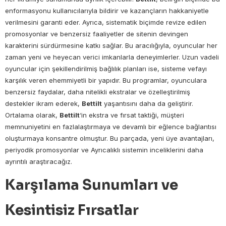
enformasyonu kullanıcılarıyla bildirir ve kazançların hakkaniyetle
verilmesini garanti eder. Ayrıca, sistematik biçimde revize edilen
promosyonlar ve benzersiz faaliyetler de sitenin devingen
karakterini sürdürmesine katkı sağlar. Bu aracılığıyla, oyuncular her
zaman yeni ve heyecan verici imkanlarla deneyimlerler. Uzun vadeli
oyuncular için şekillendirilmiş bağlılık planları ise, sisteme vefayı
karşılık veren ehemmiyetli bir yapıdır. Bu programlar, oyunculara
benzersiz faydalar, daha nitelikli ekstralar ve özelleştirilmiş
destekler ikram ederek,
Bettilt
yaşantısını daha da geliştirir.
Ortalama olarak,
Bettilt
‘in ekstra ve fırsat taktiği, müşteri
memnuniyetini en fazlalaştırmaya ve devamlı bir eğlence bağlantısı
oluşturmaya konsantre olmuştur. Bu parçada, yeni üye avantajları,
periyodik promosyonlar ve Ayrıcalıklı sistemin inceliklerini daha
ayrıntılı araştıracağız.
Karşılama Sunumları ve
Kesintisiz Fırsatlar