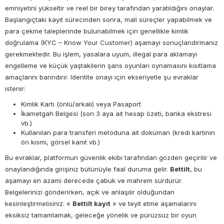
emniyetini yükseltir ve reel bir birey tarafından yaratıldığını onaylar.
Başlangıçtaki kayıt sürecinden sonra, mali süreçler yapabilmek ve
para çekme taleplerinde bulunabilmek için genellikle kimlik
doğrulama (KYC – Know Your Customer) aşamayı sonuçlandırmanız
gerekmektedir. Bu işlem, yasalara uyum, illegal para aklamayı
engelleme ve küçük yaştakilerin şans oyunları oynamasını kısıtlama
amaçlarını barındırır. Identite onayı için ekseriyetle şu evraklar
istenir:
Kimlik Kartı (önlü/arkalı) veya Pasaport
İkametgah Belgesi (son 3 aya ait hesap özeti, banka ekstresi
vb.)
Kullanılan para transferi metoduna ait doküman (kredi kartının
ön kısmı, görsel kanıt vb.)
Bu evraklar, platformun güvenlik ekibi tarafından gözden geçirilir ve
onaylandığında girişiniz bütünüyle faal duruma gelir.
Bettilt
, bu
aşamayı en azami derecede çabuk ve mahrem sürdürür.
Belgelerinizi gönderirken, açık ve anlaşılır olduğundan
kesinleştirmelisiniz. «
Bettilt kayıt
» ve teyit etme aşamalarını
eksiksiz tamamlamak, geleceğe yönelik ve pürüzsüz bir oyun