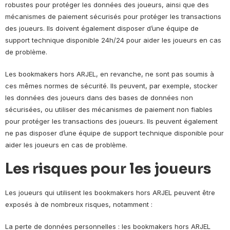
robustes pour protéger les données des joueurs, ainsi que des
mécanismes de paiement sécurisés pour protéger les transactions
des joueurs. Ils doivent également disposer d’une équipe de
support technique disponible 24h/24 pour aider les joueurs en cas
de problème.
Les bookmakers hors ARJEL, en revanche, ne sont pas soumis à
ces mêmes normes de sécurité. Ils peuvent, par exemple, stocker
les données des joueurs dans des bases de données non
sécurisées, ou utiliser des mécanismes de paiement non fiables
pour protéger les transactions des joueurs. Ils peuvent également
ne pas disposer d’une équipe de support technique disponible pour
aider les joueurs en cas de problème.
Les risques pour les joueurs
Les joueurs qui utilisent les bookmakers hors ARJEL peuvent être
exposés à de nombreux risques, notamment :
La perte de données personnelles : les bookmakers hors ARJEL