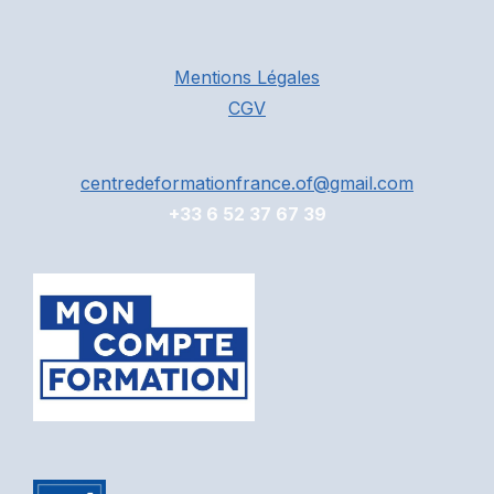
Mentions Légales
CGV
centredeformationfrance.of@gmail.com
+33 6 52 37 67 39