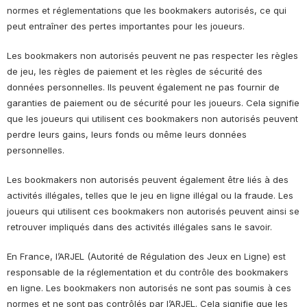
normes et réglementations que les bookmakers autorisés, ce qui
peut entraîner des pertes importantes pour les joueurs.
Les bookmakers non autorisés peuvent ne pas respecter les règles
de jeu, les règles de paiement et les règles de sécurité des
données personnelles. Ils peuvent également ne pas fournir de
garanties de paiement ou de sécurité pour les joueurs. Cela signifie
que les joueurs qui utilisent ces bookmakers non autorisés peuvent
perdre leurs gains, leurs fonds ou même leurs données
personnelles.
Les bookmakers non autorisés peuvent également être liés à des
activités illégales, telles que le jeu en ligne illégal ou la fraude. Les
joueurs qui utilisent ces bookmakers non autorisés peuvent ainsi se
retrouver impliqués dans des activités illégales sans le savoir.
En France, l’ARJEL (Autorité de Régulation des Jeux en Ligne) est
responsable de la réglementation et du contrôle des bookmakers
en ligne. Les bookmakers non autorisés ne sont pas soumis à ces
normes et ne sont pas contrôlés par l’ARJEL. Cela signifie que les