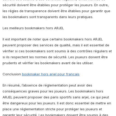
sécurité doivent être établies pour protéger les joueurs. En outre,
les règles de transparence doivent être établies pour garantir que
les bookmakers sont transparents dans leurs pratiques.
Les meilleurs bookmakers hors ARJEL
Il est important de noter que certains bookmakers hors ARJEL
peuvent proposer des services de qualité, mais il est essentiel de
vérifier si ces bookmakers sont soumis à des contrôles réguliers et
si ils respectent les normes de sécurité. Les joueurs doivent être
prudents et vérifier les bookmakers avant de les utiliser.
Conclusion
bookmaker hors arjel pour francais
En résumé, l’absence de réglementation peut avoir des
conséquences graves pour les joueurs. Les bookmakers hors
ARJEL peuvent proposer des paris sportifs sans arjel, ce qui peut
être dangereux pour les joueurs. Il est donc essentiel de mettre en
place une réglementation stricte pour protéger les joueurs et
garantir leur sécurité. Les bookmakers doivent être soumis à des