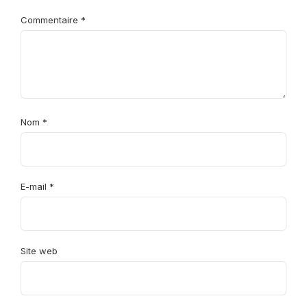
Commentaire
*
Nom
*
E-mail
*
Site web