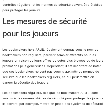
contrôles réguliers, et les normes de sécurité doivent être établies
pour protéger les joueurs.
Les mesures de sécurité
pour les joueurs
Les bookmakers hors ARJEL, également connus sous le nom de
bookmakers non réguliers, peuvent sembler attractifs pour les
joueurs en raison de leurs offres de cotes plus élevées ou de leurs
promotions plus généreuses. Cependant, il est important de noter
que ces bookmakers ne sont pas soumis aux mêmes normes de
sécurité que les bookmakers réguliers, ce qui peut mettre en
danger la sécurité des joueurs.
Les bookmakers réguliers, tels que les bookmakers ARJEL, sont
soumis à des normes strictes de sécurité pour protéger les joueurs.
Ils doivent, par exemple, mettre en place des systèmes de sécurité