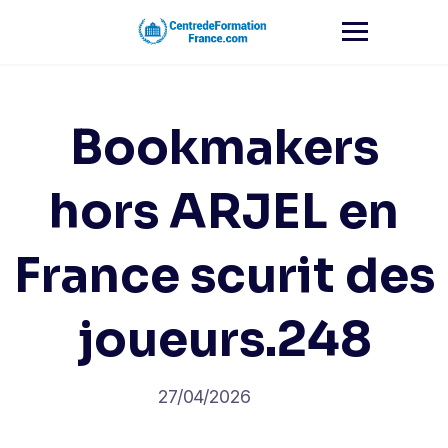
Skip
to
content
Bookmakers
hors ARJEL en
France scurit des
joueurs.248
27/04/2026