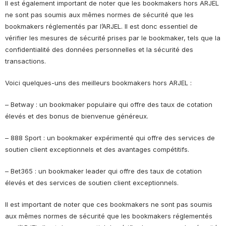
Il est également important de noter que les bookmakers hors ARJEL
ne sont pas soumis aux mêmes normes de sécurité que les
bookmakers réglementés par l’ARJEL. Il est donc essentiel de
vérifier les mesures de sécurité prises par le bookmaker, tels que la
confidentialité des données personnelles et la sécurité des
transactions.
Voici quelques-uns des meilleurs bookmakers hors ARJEL :
– Betway : un bookmaker populaire qui offre des taux de cotation
élevés et des bonus de bienvenue généreux.
– 888 Sport : un bookmaker expérimenté qui offre des services de
soutien client exceptionnels et des avantages compétitifs.
– Bet365 : un bookmaker leader qui offre des taux de cotation
élevés et des services de soutien client exceptionnels.
Il est important de noter que ces bookmakers ne sont pas soumis
aux mêmes normes de sécurité que les bookmakers réglementés