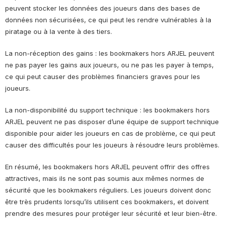
peuvent stocker les données des joueurs dans des bases de
données non sécurisées, ce qui peut les rendre vulnérables à la
piratage ou à la vente à des tiers.
La non-réception des gains : les bookmakers hors ARJEL peuvent
ne pas payer les gains aux joueurs, ou ne pas les payer à temps,
ce qui peut causer des problèmes financiers graves pour les
joueurs.
La non-disponibilité du support technique : les bookmakers hors
ARJEL peuvent ne pas disposer d’une équipe de support technique
disponible pour aider les joueurs en cas de problème, ce qui peut
causer des difficultés pour les joueurs à résoudre leurs problèmes.
En résumé, les bookmakers hors ARJEL peuvent offrir des offres
attractives, mais ils ne sont pas soumis aux mêmes normes de
sécurité que les bookmakers réguliers. Les joueurs doivent donc
être très prudents lorsqu’ils utilisent ces bookmakers, et doivent
prendre des mesures pour protéger leur sécurité et leur bien-être.