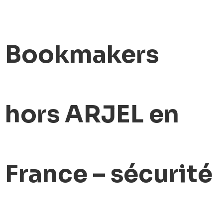
Bookmakers
hors ARJEL en
France – sécurité