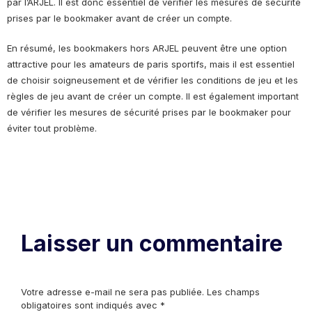
par l’ARJEL. Il est donc essentiel de vérifier les mesures de sécurité
prises par le bookmaker avant de créer un compte.
En résumé, les bookmakers hors ARJEL peuvent être une option
attractive pour les amateurs de paris sportifs, mais il est essentiel
de choisir soigneusement et de vérifier les conditions de jeu et les
règles de jeu avant de créer un compte. Il est également important
de vérifier les mesures de sécurité prises par le bookmaker pour
éviter tout problème.
Laisser un commentaire
Votre adresse e-mail ne sera pas publiée.
Les champs
obligatoires sont indiqués avec
*