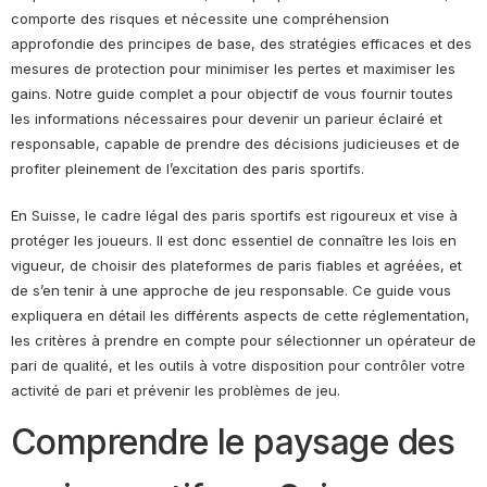
comporte des risques et nécessite une compréhension
approfondie des principes de base, des stratégies efficaces et des
mesures de protection pour minimiser les pertes et maximiser les
gains. Notre guide complet a pour objectif de vous fournir toutes
les informations nécessaires pour devenir un parieur éclairé et
responsable, capable de prendre des décisions judicieuses et de
profiter pleinement de l’excitation des paris sportifs.
En Suisse, le cadre légal des paris sportifs est rigoureux et vise à
protéger les joueurs. Il est donc essentiel de connaître les lois en
vigueur, de choisir des plateformes de paris fiables et agréées, et
de s’en tenir à une approche de jeu responsable. Ce guide vous
expliquera en détail les différents aspects de cette réglementation,
les critères à prendre en compte pour sélectionner un opérateur de
pari de qualité, et les outils à votre disposition pour contrôler votre
activité de pari et prévenir les problèmes de jeu.
Comprendre le paysage des