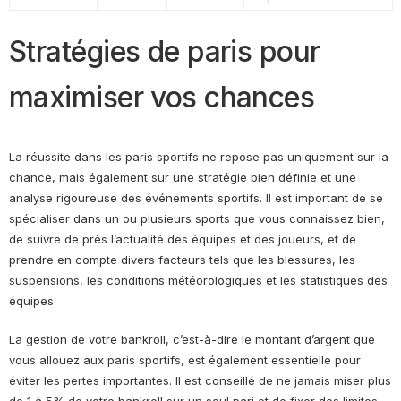
Stratégies de paris pour
maximiser vos chances
La réussite dans les paris sportifs ne repose pas uniquement sur la
chance, mais également sur une stratégie bien définie et une
analyse rigoureuse des événements sportifs. Il est important de se
spécialiser dans un ou plusieurs sports que vous connaissez bien,
de suivre de près l’actualité des équipes et des joueurs, et de
prendre en compte divers facteurs tels que les blessures, les
suspensions, les conditions météorologiques et les statistiques des
équipes.
La gestion de votre bankroll, c’est-à-dire le montant d’argent que
vous allouez aux paris sportifs, est également essentielle pour
éviter les pertes importantes. Il est conseillé de ne jamais miser plus
de 1 à 5% de votre bankroll sur un seul pari et de fixer des limites