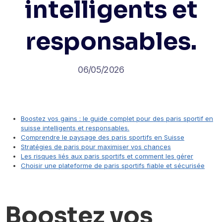
intelligents et
responsables.
06/05/2026
Boostez vos gains : le guide complet pour des paris sportif en
suisse intelligents et responsables.
Comprendre le paysage des paris sportifs en Suisse
Stratégies de paris pour maximiser vos chances
Les risques liés aux paris sportifs et comment les gérer
Choisir une plateforme de paris sportifs fiable et sécurisée
Boostez vos