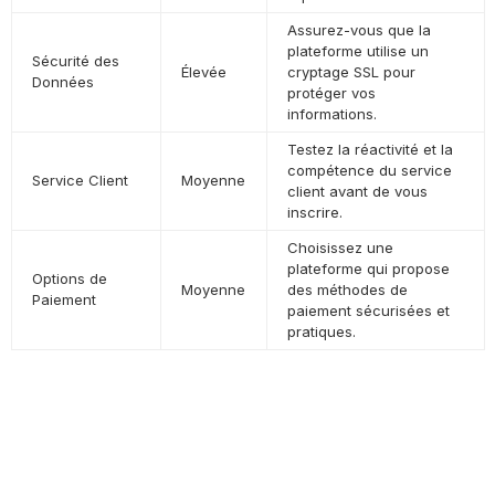
Assurez-vous que la
plateforme utilise un
Sécurité des
Élevée
cryptage SSL pour
Données
protéger vos
informations.
Testez la réactivité et la
compétence du service
Service Client
Moyenne
client avant de vous
inscrire.
Choisissez une
plateforme qui propose
Options de
Moyenne
des méthodes de
Paiement
paiement sécurisées et
pratiques.