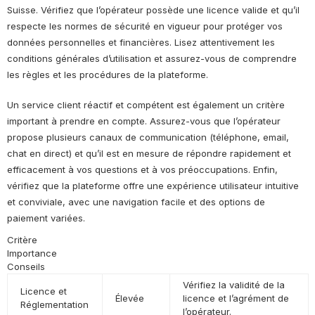
Suisse. Vérifiez que l’opérateur possède une licence valide et qu’il
respecte les normes de sécurité en vigueur pour protéger vos
données personnelles et financières. Lisez attentivement les
conditions générales d’utilisation et assurez-vous de comprendre
les règles et les procédures de la plateforme.
Un service client réactif et compétent est également un critère
important à prendre en compte. Assurez-vous que l’opérateur
propose plusieurs canaux de communication (téléphone, email,
chat en direct) et qu’il est en mesure de répondre rapidement et
efficacement à vos questions et à vos préoccupations. Enfin,
vérifiez que la plateforme offre une expérience utilisateur intuitive
et conviviale, avec une navigation facile et des options de
paiement variées.
Critère
Importance
Conseils
Vérifiez la validité de la
Licence et
Élevée
licence et l’agrément de
Réglementation
l’opérateur.