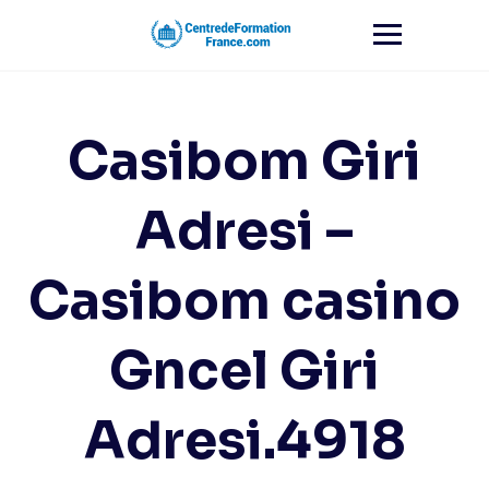
Skip
to
content
Casibom Giri
Adresi –
Casibom casino
Gncel Giri
Adresi.4918