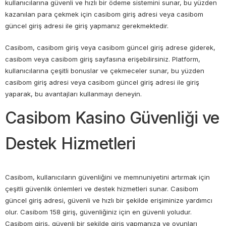
kullanıcılarına güvenli ve hızlı bir ödeme sistemini sunar, bu yüzden
kazanılan para çekmek için casibom giriş adresi veya casibom
güncel giriş adresi ile giriş yapmanız gerekmektedir.
Casibom, casibom giriş veya casibom güncel giriş adrese giderek,
casibom veya casibom giriş sayfasına erişebilirsiniz. Platform,
kullanıcılarına çeşitli bonuslar ve çekmeceler sunar, bu yüzden
casibom giriş adresi veya casibom güncel giriş adresi ile giriş
yaparak, bu avantajları kullanmayı deneyin.
Casibom Kasino Güvenliği ve
Destek Hizmetleri
Casibom, kullanıcıların güvenliğini ve memnuniyetini artırmak için
çeşitli güvenlik önlemleri ve destek hizmetleri sunar. Casibom
güncel giriş adresi, güvenli ve hızlı bir şekilde erişiminize yardımcı
olur. Casibom 158 giriş, güvenliğiniz için en güvenli yoludur.
Casibom giriş, güvenli bir şekilde giriş yapmanıza ve oyunları