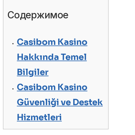
Содержимое
Casibom Kasino
Hakkında Temel
Bilgiler
Casibom Kasino
Güvenliği ve Destek
Hizmetleri