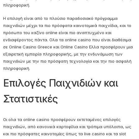
πληροφορική.
Η επιλογή είναι από το πλούσιο παραδοσιακό πρόγραμμα
παιχνιδιών μέχρι τα πιο πρόσφατα καινοτομικά παιχνίδια, και το
πρόσωπο του καζίνο online είναι πιο αναπτυχμένο και
ενδιαφέροντος πάντα. Ολα τα online casino που είναι διαθέσιμα
σε Online Casino Greece και Online Casino Ελλα προσφέρουν μια
εξαιρετική εμπειρία πληροφορικής, με την ενδυνάμωση των
παιχνιδιών με την πιο πρόσφατη τεχνολογία και την πιο ασφαλή
πληροφορική.
Επιλογές Παιχνιδιών και
Στατιστικές
Οι ολα τα online casino προσφέρουν εκτεταμένες επιλογές
παιχνιδιών, από κανονικά καρτοφίλια και τρόπιμα υπόλοιπα, ως
και πιο πρόσφατες καινοτομίες όπως τα live casino και τα slot