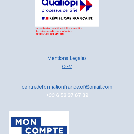
Mentions Légales
CGV
centredeformationfrance.of@gmail.com
+33 6 52 37 67 39