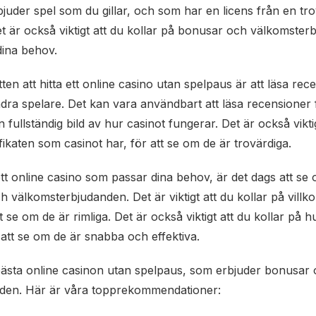
bjuder spel som du gillar, och som har en licens från en tro
t är också viktigt att du kollar på bonusar och välkomsterb
dina behov.
ten att hitta ett online casino utan spelpaus är att läsa re
a spelare. Det kan vara användbart att läsa recensioner f
en fullständig bild av hur casinot fungerar. Det är också vikti
fikaten som casinot har, för att se om de är trovärdiga.
ett online casino som passar dina behov, är det dags att se
 välkomsterbjudanden. Det är viktigt att du kollar på villko
 se om de är rimliga. Det är också viktigt att du kollar på h
 att se om de är snabba och effektiva.
bästa online casinon utan spelpaus, som erbjuder bonusar
den. Här är våra topprekommendationer: