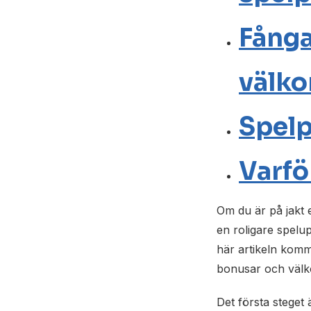
Fånga
välk
Spelp
Varfö
Om du är på jakt e
en roligare spelup
här artikeln komm
bonusar och välk
Det första steget ä