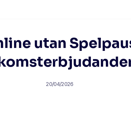
nline utan Spelpau
lkomsterbjudande
20/04/2026