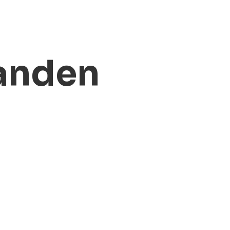
anden