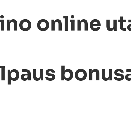
ino online ut
lpaus bonus