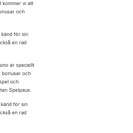
l kommer vi att
bonusar och
 känd för sin
också en rad
ino är speciellt
us bonusar och
sspel och
tan Spelpaus.
 känd för sin
också en rad