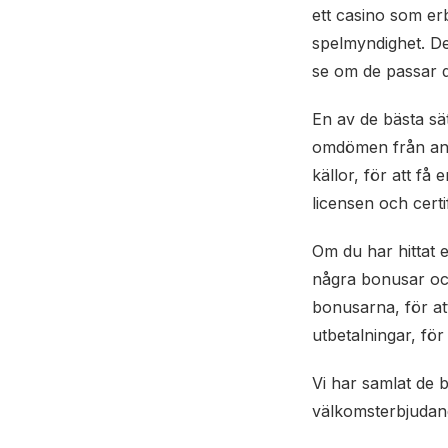
ett casino som er
spelmyndighet. De
se om de passar 
En av de bästa sät
omdömen från andr
källor, för att få 
licensen och certi
Om du har hittat 
några bonusar och
bonusarna, för att
utbetalningar, för
Vi har samlat de 
välkomsterbjudan