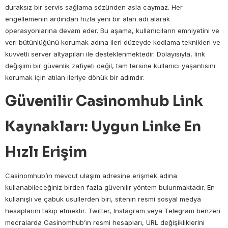
duraksız bir servis sağlama sözünden asla caymaz. Her
engellemenin ardından hızla yeni bir alan adı alarak
operasyonlarına devam eder. Bu aşama, kullanıcıların emniyetini ve
veri bütünlüğünü korumak adına ileri düzeyde kodlama teknikleri ve
kuvvetli server altyapıları ile desteklenmektedir. Dolayısıyla, link
değişimi bir güvenlik zafiyeti değil, tam tersine kullanıcı yaşantısını
korumak için atılan ileriye dönük bir adımdır.
Güvenilir Casinomhub Link
Kaynakları: Uygun Linke En
Hızlı Erişim
Casinomhub’ın mevcut ulaşım adresine erişmek adına
kullanabileceğiniz birden fazla güvenilir yöntem bulunmaktadır. En
kullanışlı ve çabuk usullerden biri, sitenin resmi sosyal medya
hesaplarını takip etmektir. Twitter, Instagram veya Telegram benzeri
mecralarda Casinomhub’ın resmi hesapları, URL değişikliklerini