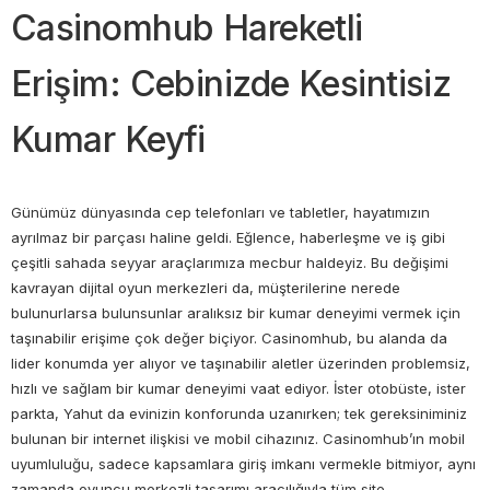
Casinomhub Hareketli
Erişim: Cebinizde Kesintisiz
Kumar Keyfi
Günümüz dünyasında cep telefonları ve tabletler, hayatımızın
ayrılmaz bir parçası haline geldi. Eğlence, haberleşme ve iş gibi
çeşitli sahada seyyar araçlarımıza mecbur haldeyiz. Bu değişimi
kavrayan dijital oyun merkezleri da, müşterilerine nerede
bulunurlarsa bulunsunlar aralıksız bir kumar deneyimi vermek için
taşınabilir erişime çok değer biçiyor. Casinomhub, bu alanda da
lider konumda yer alıyor ve taşınabilir aletler üzerinden problemsiz,
hızlı ve sağlam bir kumar deneyimi vaat ediyor. İster otobüste, ister
parkta, Yahut da evinizin konforunda uzanırken; tek gereksiniminiz
bulunan bir internet ilişkisi ve mobil cihazınız. Casinomhub’ın mobil
uyumluluğu, sadece kapsamlara giriş imkanı vermekle bitmiyor, aynı
zamanda oyuncu merkezli tasarımı aracılığıyla tüm site