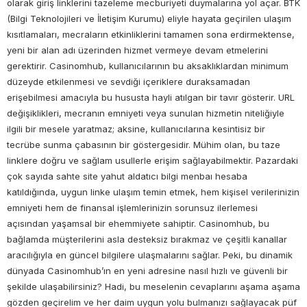
olarak giriş linklerini tazeleme mecburiyeti duymalarına yol açar. BTK
(Bilgi Teknolojileri ve İletişim Kurumu) eliyle hayata geçirilen ulaşım
kısıtlamaları, mecraların etkinliklerini tamamen sona erdirmektense,
yeni bir alan adı üzerinden hizmet vermeye devam etmelerini
gerektirir. Casinomhub, kullanıcılarının bu aksaklıklardan minimum
düzeyde etkilenmesi ve sevdiği içeriklere duraksamadan
erişebilmesi amacıyla bu hususta hayli atılgan bir tavır gösterir. URL
değişiklikleri, mecranın emniyeti veya sunulan hizmetin niteliğiyle
ilgili bir mesele yaratmaz; aksine, kullanıcılarına kesintisiz bir
tecrübe sunma çabasının bir göstergesidir. Mühim olan, bu taze
linklere doğru ve sağlam usullerle erişim sağlayabilmektir. Pazardaki
çok sayıda sahte site yahut aldatıcı bilgi menbaı hesaba
katıldığında, uygun linke ulaşım temin etmek, hem kişisel verilerinizin
emniyeti hem de finansal işlemlerinizin sorunsuz ilerlemesi
açısından yaşamsal bir ehemmiyete sahiptir. Casinomhub, bu
bağlamda müşterilerini asla desteksiz bırakmaz ve çeşitli kanallar
aracılığıyla en güncel bilgilere ulaşmalarını sağlar. Peki, bu dinamik
dünyada Casinomhub’ın en yeni adresine nasıl hızlı ve güvenli bir
şekilde ulaşabilirsiniz? Hadi, bu meselenin cevaplarını aşama aşama
gözden geçirelim ve her daim uygun yolu bulmanızı sağlayacak püf