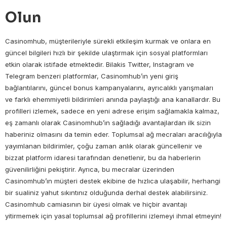
Olun
Casinomhub, müşterileriyle sürekli etkileşim kurmak ve onlara en
güncel bilgileri hızlı bir şekilde ulaştırmak için sosyal platformları
etkin olarak istifade etmektedir. Bilakis Twitter, Instagram ve
Telegram benzeri platformlar, Casinomhub’ın yeni giriş
bağlantılarını, güncel bonus kampanyalarını, ayrıcalıklı yarışmaları
ve farklı ehemmiyetli bildirimleri anında paylaştığı ana kanallardır. Bu
profilleri izlemek, sadece en yeni adrese erişim sağlamakla kalmaz,
eş zamanlı olarak Casinomhub’ın sağladığı avantajlardan ilk sizin
haberiniz olmasını da temin eder. Toplumsal ağ mecraları aracılığıyla
yayımlanan bildirimler, çoğu zaman anlık olarak güncellenir ve
bizzat platform idaresi tarafından denetlenir, bu da haberlerin
güvenilirliğini pekiştirir. Ayrıca, bu mecralar üzerinden
Casinomhub’ın müşteri destek ekibine de hızlıca ulaşabilir, herhangi
bir sualiniz yahut sıkıntınız olduğunda derhal destek alabilirsiniz.
Casinomhub camiasının bir üyesi olmak ve hiçbir avantajı
yitirmemek için yasal toplumsal ağ profillerini izlemeyi ihmal etmeyin!