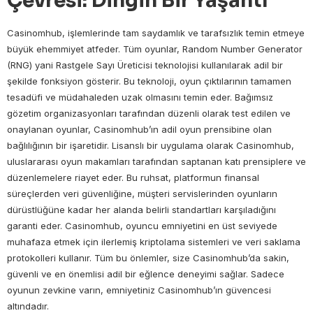
Çevresi: Dingin Bir Yaşantı
Casinomhub, işlemlerinde tam saydamlık ve tarafsızlık temin etmeye
büyük ehemmiyet atfeder. Tüm oyunlar, Random Number Generator
(RNG) yani Rastgele Sayı Üreticisi teknolojisi kullanılarak adil bir
şekilde fonksiyon gösterir. Bu teknoloji, oyun çıktılarının tamamen
tesadüfi ve müdahaleden uzak olmasını temin eder. Bağımsız
gözetim organizasyonları tarafından düzenli olarak test edilen ve
onaylanan oyunlar, Casinomhub’ın adil oyun prensibine olan
bağlılığının bir işaretidir. Lisanslı bir uygulama olarak Casinomhub,
uluslararası oyun makamları tarafından saptanan katı prensiplere ve
düzenlemelere riayet eder. Bu ruhsat, platformun finansal
süreçlerden veri güvenliğine, müşteri servislerinden oyunların
dürüstlüğüne kadar her alanda belirli standartları karşıladığını
garanti eder. Casinomhub, oyuncu emniyetini en üst seviyede
muhafaza etmek için ilerlemiş kriptolama sistemleri ve veri saklama
protokolleri kullanır. Tüm bu önlemler, size Casinomhub’da sakin,
güvenli ve en önemlisi adil bir eğlence deneyimi sağlar. Sadece
oyunun zevkine varın, emniyetiniz Casinomhub’ın güvencesi
altındadır.