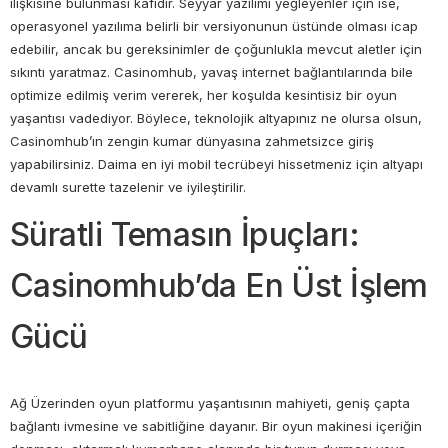
ilişkisine bulunması kâfidir. Seyyar yazılımı yeğleyenler için ise,
operasyonel yazılıma belirli bir versiyonunun üstünde olması icap
edebilir, ancak bu gereksinimler de çoğunlukla mevcut aletler için
sıkıntı yaratmaz. Casinomhub, yavaş internet bağlantılarında bile
optimize edilmiş verim vererek, her koşulda kesintisiz bir oyun
yaşantısı vadediyor. Böylece, teknolojik altyapınız ne olursa olsun,
Casinomhub’ın zengin kumar dünyasına zahmetsizce giriş
yapabilirsiniz. Daima en iyi mobil tecrübeyi hissetmeniz için altyapı
devamlı surette tazelenir ve iyileştirilir.
Süratli Temasın İpuçları:
Casinomhub’da En Üst İşlem
Gücü
Ağ Üzerinden oyun platformu yaşantısının mahiyeti, geniş çapta
bağlantı ivmesine ve sabitliğine dayanır. Bir oyun makinesi içeriğin