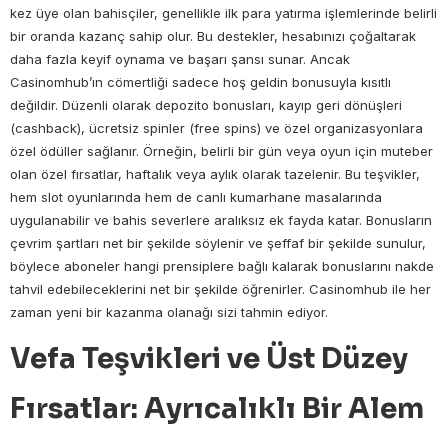
kez üye olan bahisçiler, genellikle ilk para yatırma işlemlerinde belirli
bir oranda kazanç sahip olur. Bu destekler, hesabınızı çoğaltarak
daha fazla keyif oynama ve başarı şansı sunar. Ancak
Casinomhub’ın cömertliği sadece hoş geldin bonusuyla kısıtlı
değildir. Düzenli olarak depozito bonusları, kayıp geri dönüşleri
(cashback), ücretsiz spinler (free spins) ve özel organizasyonlara
özel ödüller sağlanır. Örneğin, belirli bir gün veya oyun için muteber
olan özel fırsatlar, haftalık veya aylık olarak tazelenir. Bu teşvikler,
hem slot oyunlarında hem de canlı kumarhane masalarında
uygulanabilir ve bahis severlere aralıksız ek fayda katar. Bonusların
çevrim şartları net bir şekilde söylenir ve şeffaf bir şekilde sunulur,
böylece aboneler hangi prensiplere bağlı kalarak bonuslarını nakde
tahvil edebileceklerini net bir şekilde öğrenirler. Casinomhub ile her
zaman yeni bir kazanma olanağı sizi tahmin ediyor.
Vefa Teşvikleri ve Üst Düzey
Fırsatlar: Ayrıcalıklı Bir Alem