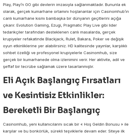
Play, Play’n GO gibi devlerin imzasıyla sağlanmaktadır. Bununla ek
olarak, gerçek kumarhane ortamını hoşlananlar için Casinomhub’ın
canlı kumarhane kısmı bambaşka bir dünyanın geçitlerini açığa
çıkarır. Evolution Gaming, Ezugi, Pragmatic Play Live gibi lider
tedarikçiler tarafından desteklenen canlı masalarda, gerçek
krupiyeler refakatinde Blackjack, Rulet, Bakara, Poker ve değişik
oyun etkinliklerine yer alabilirsiniz. HD kalitesinde yayınlar, karşılıklı
sohbet özelliği ve profesyonel krupiyelerle Casinomhub, size
gerçek bir kumarhanede olma izlenimini verir. Her aktivite, adil ve
şeffaf bir tecrübe sağlamak üzere tasarlanmıştır.
Eli Açık Başlangıç Fırsatları
ve Kesintisiz Etkinlikler:
Bereketli Bir Başlangıç
Casinomhub, yeni kullanıcılarını sıcak bir « Hoş Geldin Bonusu » ile
karşılar ve bu bonkörlük, sürekli teşviklerle devam eder. Siteye ilk