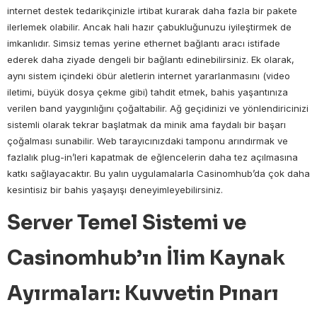
internet destek tedarikçinizle irtibat kurarak daha fazla bir pakete
ilerlemek olabilir. Ancak hali hazır çabukluğunuzu iyileştirmek de
imkanlıdır. Simsiz temas yerine ethernet bağlantı aracı istifade
ederek daha ziyade dengeli bir bağlantı edinebilirsiniz. Ek olarak,
aynı sistem içindeki öbür aletlerin internet yararlanmasını (video
iletimi, büyük dosya çekme gibi) tahdit etmek, bahis yaşantınıza
verilen band yaygınlığını çoğaltabilir. Ağ geçidinizi ve yönlendiricinizi
sistemli olarak tekrar başlatmak da minik ama faydalı bir başarı
çoğalması sunabilir. Web tarayıcınızdaki tamponu arındırmak ve
fazlalık plug-in’leri kapatmak de eğlencelerin daha tez açılmasına
katkı sağlayacaktır. Bu yalın uygulamalarla Casinomhub’da çok daha
kesintisiz bir bahis yaşayışı deneyimleyebilirsiniz.
Server Temel Sistemi ve
Casinomhub’ın İlim Kaynak
Ayırmaları: Kuvvetin Pınarı