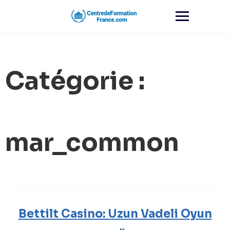
Skip
to
content
Catégorie :
mar_common
Bettilt Casino: Uzun Vadeli Oyun