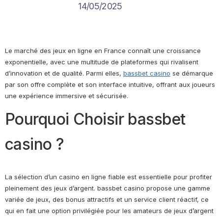
14/05/2025
Le marché des jeux en ligne en France connaît une croissance
exponentielle, avec une multitude de plateformes qui rivalisent
d’innovation et de qualité. Parmi elles,
bassbet casino
se démarque
par son offre complète et son interface intuitive, offrant aux joueurs
une expérience immersive et sécurisée.
Pourquoi Choisir bassbet
casino ?
La sélection d’un casino en ligne fiable est essentielle pour profiter
pleinement des jeux d’argent. bassbet casino propose une gamme
variée de jeux, des bonus attractifs et un service client réactif, ce
qui en fait une option privilégiée pour les amateurs de jeux d’argent