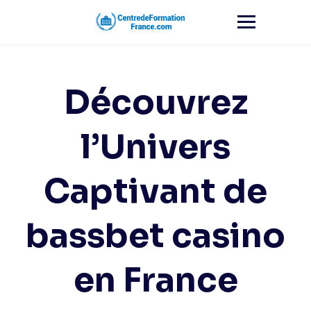
Skip
to
content
Découvrez
l’Univers
Captivant de
bassbet casino
en France