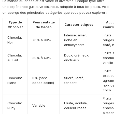
Le monde du chocolat est vaste et diversifié. Chaque type offre
une expérience gustative distincte, adaptée à tous les palais. Voici
un aperçu des principales catégories que vous pouvez explorer :
Type de
Pourcentage
Acc
Caractéristiques
Chocolat
de Cacao
Gour
Intense, amer,
Fruits
Chocolat
70% à 99%
riche en
rouges
Noir
antioxydants
café, 
Fruits 
Chocolat
Doux, crémeux,
30% à 40%
carame
au Lait
onctueux
vanille
Fruits
exotiq
Chocolat
0% (sans
Sucré, lacté,
agrum
Blanc
cacao solide)
fondant
noix d
coco
Fruits
Chocolat
Fruité, acidulé,
rouges
Variable
Ruby
couleur rosée
champ
pistac