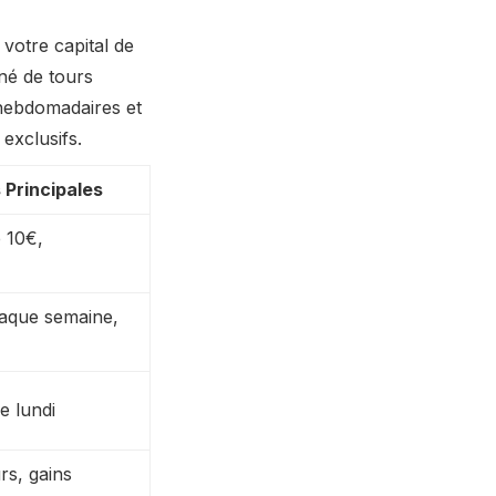
votre capital de
né de tours
 hebdomadaires et
exclusifs.
 Principales
 10€,
haque semaine,
e lundi
rs, gains