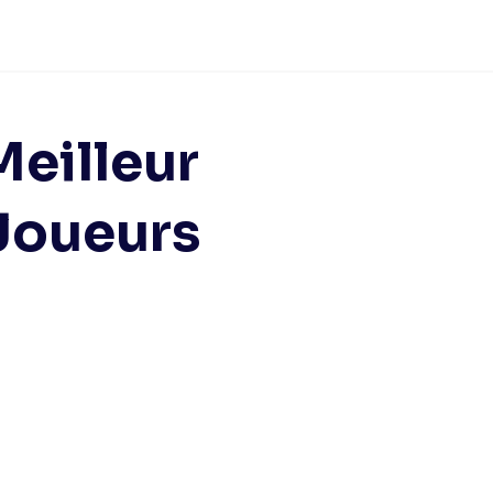
Meilleur
 Joueurs