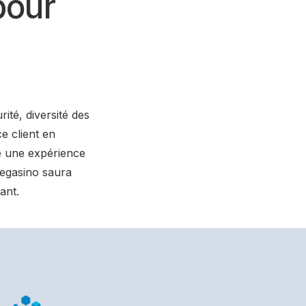
pour
ité, diversité des
ce client en
re une expérience
Vegasino saura
ant.