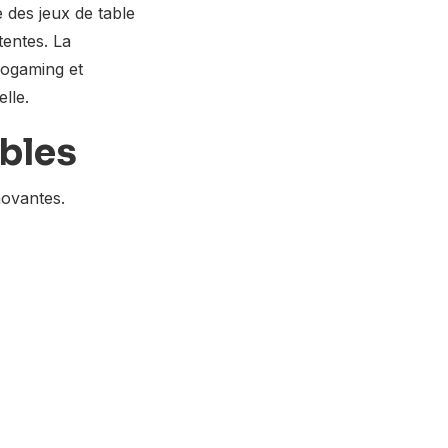
des jeux de table
tentes. La
rogaming et
lle.
bles
novantes.