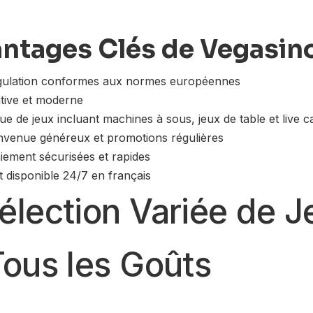
antages Clés de Vegasin
égulation conformes aux normes européennes
uitive et moderne
ue de jeux incluant machines à sous, jeux de table et live c
nvenue généreux et promotions régulières
iement sécurisées et rapides
t disponible 24/7 en français
élection Variée de J
Tous les Goûts