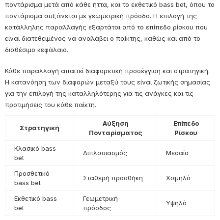
ποντάρισμα μετά από κάθε ήττα, και το εκθετικό bass bet, όπου το
ποντάρισμα αυξάνεται με γεωμετρική πρόοδο. Η επιλογή της
κατάλληλης παραλλαγής εξαρτάται από το επίπεδο ρίσκου που
είναι διατεθειμένος να αναλάβει ο παίκτης, καθώς και από το
διαθέσιμο κεφάλαιο.
Κάθε παραλλαγή απαιτεί διαφορετική προσέγγιση και στρατηγική.
Η κατανόηση των διαφορών μεταξύ τους είναι ζωτικής σημασίας
για την επιλογή της καταλληλότερης για τις ανάγκες και τις
προτιμήσεις του κάθε παίκτη.
Αύξηση
Επίπεδο
Στρατηγική
Πονταρίσματος
Ρίσκου
Κλασικό bass
Διπλασιασμός
Μεσαίο
bet
Προσθετικό
Σταθερή προσθήκη
Χαμηλό
bass bet
Εκθετικό bass
Γεωμετρική
Υψηλό
bet
πρόοδος