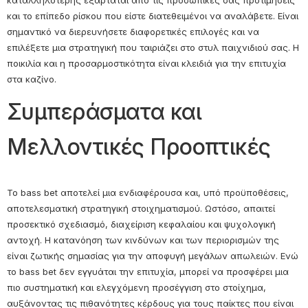
και το επίπεδο ρίσκου που είστε διατεθειμένοι να αναλάβετε. Είναι
σημαντικό να διερευνήσετε διαφορετικές επιλογές και να
επιλέξετε μια στρατηγική που ταιριάζει στο στυλ παιχνιδιού σας. Η
ποικιλία και η προσαρμοστικότητα είναι κλειδιά για την επιτυχία
στα καζίνο.
Συμπεράσματα και
Μελλοντικές Προοπτικές
Το bass bet αποτελεί μια ενδιαφέρουσα και, υπό προϋποθέσεις,
αποτελεσματική στρατηγική στοιχηματισμού. Ωστόσο, απαιτεί
προσεκτικό σχεδιασμό, διαχείριση κεφαλαίου και ψυχολογική
αντοχή. Η κατανόηση των κινδύνων και των περιορισμών της
είναι ζωτικής σημασίας για την αποφυγή μεγάλων απωλειών. Ενώ
το bass bet δεν εγγυάται την επιτυχία, μπορεί να προσφέρει μια
πιο συστηματική και ελεγχόμενη προσέγγιση στο στοίχημα,
αυξάνοντας τις πιθανότητες κέρδους για τους παίκτες που είναι