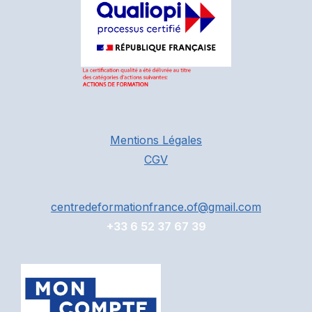
Mentions Légales
CGV
centredeformationfrance.of@gmail.com
+33 6 52 37 67 39