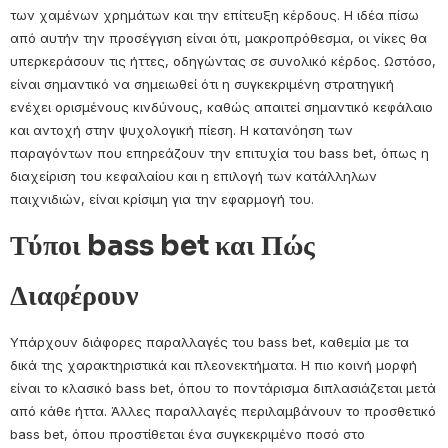
των χαμένων χρημάτων και την επίτευξη κέρδους. Η ιδέα πίσω
από αυτήν την προσέγγιση είναι ότι, μακροπρόθεσμα, οι νίκες θα
υπερκεράσουν τις ήττες, οδηγώντας σε συνολικό κέρδος. Ωστόσο,
είναι σημαντικό να σημειωθεί ότι η συγκεκριμένη στρατηγική
ενέχει ορισμένους κινδύνους, καθώς απαιτεί σημαντικό κεφάλαιο
και αντοχή στην ψυχολογική πίεση. Η κατανόηση των
παραγόντων που επηρεάζουν την επιτυχία του bass bet, όπως η
διαχείριση του κεφαλαίου και η επιλογή των κατάλληλων
παιχνιδιών, είναι κρίσιμη για την εφαρμογή του.
Τύποι bass bet και Πώς
Διαφέρουν
Υπάρχουν διάφορες παραλλαγές του bass bet, καθεμία με τα
δικά της χαρακτηριστικά και πλεονεκτήματα. Η πιο κοινή μορφή
είναι το κλασικό bass bet, όπου το ποντάρισμα διπλασιάζεται μετά
από κάθε ήττα. Άλλες παραλλαγές περιλαμβάνουν το προσθετικό
bass bet, όπου προστίθεται ένα συγκεκριμένο ποσό στο