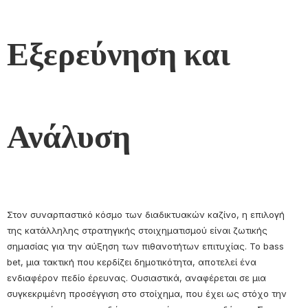
Εξερεύνηση και
Ανάλυση
Στον συναρπαστικό κόσμο των διαδικτυακών καζίνο, η επιλογή
της κατάλληλης στρατηγικής στοιχηματισμού είναι ζωτικής
σημασίας για την αύξηση των πιθανοτήτων επιτυχίας. Το bass
bet, μια τακτική που κερδίζει δημοτικότητα, αποτελεί ένα
ενδιαφέρον πεδίο έρευνας. Ουσιαστικά, αναφέρεται σε μια
συγκεκριμένη προσέγγιση στο στοίχημα, που έχει ως στόχο την