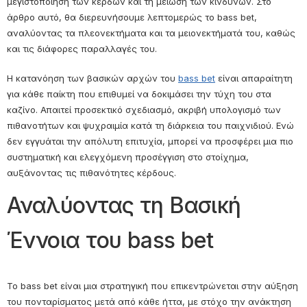
μεγιστοποίηση των κερδών και τη μείωση των κινδύνων. Στο
άρθρο αυτό, θα διερευνήσουμε λεπτομερώς το bass bet,
αναλύοντας τα πλεονεκτήματα και τα μειονεκτήματά του, καθώς
και τις διάφορες παραλλαγές του.
Η κατανόηση των βασικών αρχών του
bass bet
είναι απαραίτητη
για κάθε παίκτη που επιθυμεί να δοκιμάσει την τύχη του στα
καζίνο. Απαιτεί προσεκτικό σχεδιασμό, ακριβή υπολογισμό των
πιθανοτήτων και ψυχραιμία κατά τη διάρκεια του παιχνιδιού. Ενώ
δεν εγγυάται την απόλυτη επιτυχία, μπορεί να προσφέρει μια πιο
συστηματική και ελεγχόμενη προσέγγιση στο στοίχημα,
αυξάνοντας τις πιθανότητες κέρδους.
Αναλύοντας τη Βασική
Έννοια του bass bet
Το bass bet είναι μια στρατηγική που επικεντρώνεται στην αύξηση
του πονταρίσματος μετά από κάθε ήττα, με στόχο την ανάκτηση