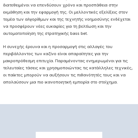
διατεθειμένοι να επενδύσουν χρόνο και προσπάθεια στην
εκμάθηση και την εφαρμογή της. Οι μελλοντικές εξελίξεις στον
τομέα των αλγορίθμων και της τεχνητής νοημοσύνης ενδέχεται
να προσφέρουν νέες ευκαιρίες για τη βελτίωση και την
αυτοματοποίηση της στρατηγικής bass bet.
Η συνεχής έρευνα και η προσαρμογή στις αλλαγές του
περιβάλλοντος των καζίνο είναι απαραίτητες για την
μακροπρόθεσμη επιτυχία. Παραμένοντας ενημερωμένοι για τις
τελευταίες τάσεις και χρησιμοποιώντας τις κατάλληλες τεχνικές,
οι παίκτες μπορούν να αυξήσουν τις πιθανότητές τους και να
απολαύσουν μια πιο ικανοποιητική εμπειρία στο στοίχημα.