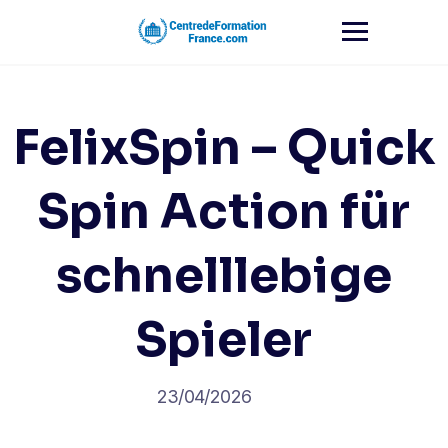
Skip
to
content
FelixSpin – Quick
Spin Action für
schnelllebige
Spieler
23/04/2026