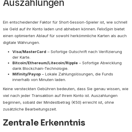
Auszahlungen
Ein entscheidender Faktor für Short‑Session-Spieler ist, wie schnell
sie Geld auf ihr Konto laden und abheben können. FelixSpin bietet
einen optimierten Ablauf für sowohl herkömmliche Karten als auch
digitale Währungen.
Visa/MasterCard
– Sofortige Gutschrift nach Verifizierung
der Karte.
Bitcoin/Ethereum/Litecoin/Ripple
– Sofortige Abwicklung
dank Blockchain-Technologie.
Mifinity/Payop
– Lokale Zahlungslösungen, die Funds
innerhalb von Minuten laden.
Keine versteckten Gebühren bedeuten, dass Sie genau wissen, wie
viel nach jeder Transaktion auf Ihrem Konto ist. Auszahlungen
beginnen, sobald der Mindestbetrag (€50) erreicht ist, ohne
zusätzliche Bearbeitungszeit.
Zentrale Erkenntnis