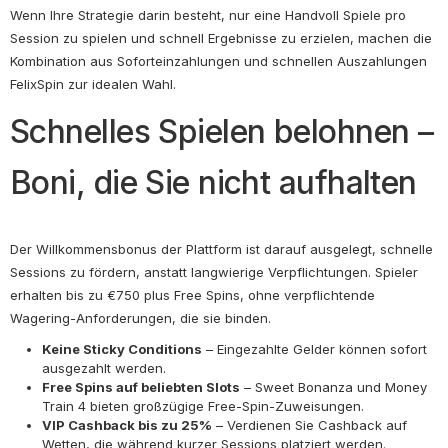
Wenn Ihre Strategie darin besteht, nur eine Handvoll Spiele pro
Session zu spielen und schnell Ergebnisse zu erzielen, machen die
Kombination aus Soforteinzahlungen und schnellen Auszahlungen
FelixSpin zur idealen Wahl.
Schnelles Spielen belohnen –
Boni, die Sie nicht aufhalten
Der Willkommensbonus der Plattform ist darauf ausgelegt, schnelle
Sessions zu fördern, anstatt langwierige Verpflichtungen. Spieler
erhalten bis zu €750 plus Free Spins, ohne verpflichtende
Wagering-Anforderungen, die sie binden.
Keine Sticky Conditions
– Eingezahlte Gelder können sofort
ausgezahlt werden.
Free Spins auf beliebten Slots
– Sweet Bonanza und Money
Train 4 bieten großzügige Free-Spin-Zuweisungen.
VIP Cashback bis zu 25%
– Verdienen Sie Cashback auf
Wetten, die während kurzer Sessions platziert werden.