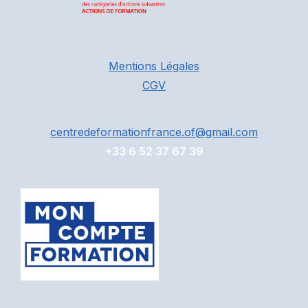
Mentions Légales
CGV
centredeformationfrance.of@gmail.com
+33 6 52 37 67 39