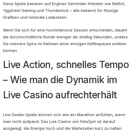
Diese Spiele basieren auf Engines führender Anbieter wie NetEnt,
Yggdrasil Gaming und Thunderkick – alle bekannt für flüssige
Grafiken und minimale Ladezeiten.
Wenn Sie sich für eine hochintensive Session entscheiden, dauert
die durchschnittliche Runde weniger als dreißig Sekunden, sodass
Sie mehrere Spins im Rahmen einer einzigen Kaffeepause erleben
können.
Live Action, schnelles Tempo
– Wie man die Dynamik im
Live Casino aufrechterhält
Live-Dealer-Spiele können sich wie ein Marathon anfühlen, wenn
man nicht aufpasst. Das Live Casino von FelixSpin ist darauf
ausgelegt, die Energie hoch und die Wartezeiten kurz zu halten.