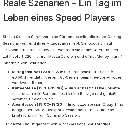
Reale Szenarien – Ein Tag im
Leben eines Speed Players
Stellen Sie sich Sarah vor, eine Büroangestellte, die kurze Gaming-
Sessions während ihrer Mittagspause liebt. Sie loggt sich auf
FelixSpin auf ihrem Handy ein, während sie in die Cafeteria geht,
zahlt sofort €20 mit ihrer MasterCard ein und öffnet Money Train 4
innerhalb von Sekunden.
Mittagspause (12:00–12:15)
– Sarah spielt fünf Spins à
€0.50; ihr endet mit einem €5‑Gewinn beim Free‑Spin-Trigger
von Sweet Bonanza.
Kaffeepause (15:30–15:40)
– Sie wechselt zu Live Roulette
für drei schnelle Runden, setzt kleine Beträge und genießt
sofortige Dealer-Rollen.
Abendessen (19:00–19:20)
– Eine letzte Session Crazy Time
bringt einen Sofort-Jackpot-Gewinn dank ihrer Auto‑Play-
Einstellung mit fünf Spins pro Session.
Der ganze Tag ist geprägt von Micro‑Sessions, die sofortige