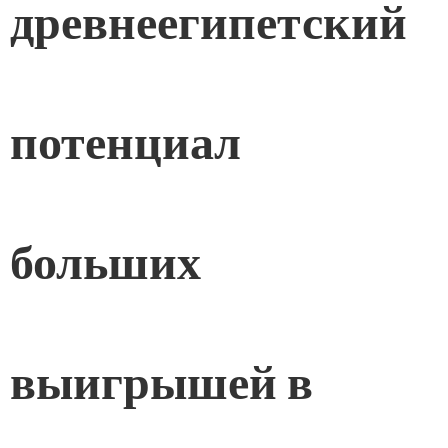
древнеегипетский
потенциал
больших
выигрышей в