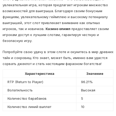
увлекательная игра, которая предлагает игрокам множество
возможностей для выигрыша. Благодаря своим бонусным
функциям, увлекательному геймплею и высокому потенциалу
выигрышей, этот слот привлекает внимание как опытных
игроков, так и новичков.
Казино олимп
предоставляет своим
игрокам доступ к лучшим слотам, гарантируя честную и
безопасную игру.
Попробуйте свою удачу в этом слоте и окунитесь в мир древних
тайн и сокровищ. Кто знает, может быть, именно вам удастся
сорвать джекпот и стать настоящим фараоном богатства!
Характеристика
Значение
RTP (Return to Player)
96.21%
Волатильность
Высокая
Количество барабанов
5
Количество линий выплат
10