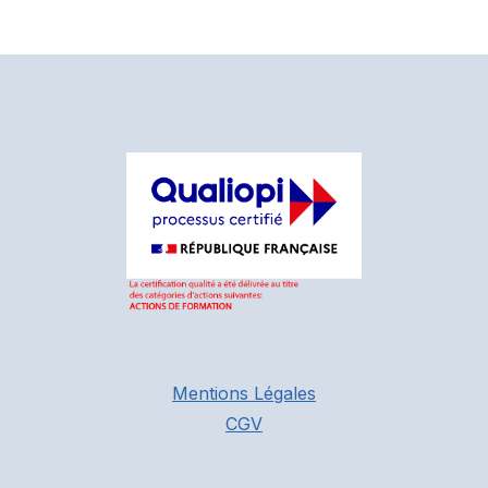
Mentions Légales
CGV