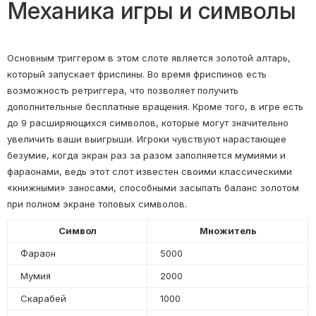
Механика игры и символы
Основным триггером в этом слоте является золотой алтарь,
который запускает фриспины. Во время фриспинов есть
возможность ретриггера, что позволяет получить
дополнительные бесплатные вращения. Кроме того, в игре есть
до 9 расширяющихся символов, которые могут значительно
увеличить ваши выигрыши. Игроки чувствуют нарастающее
безумие, когда экран раз за разом заполняется мумиями и
фараонами, ведь этот слот известен своими классическими
«книжными» заносами, способными засыпать баланс золотом
при полном экране топовых символов.
Символ
Множитель
Фараон
5000
Мумия
2000
Скарабей
1000