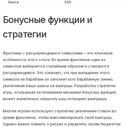
Книга
500
Бонусные функции и
стратегии
Фриспины с расширяющимися символами – это ключевая
особенность этого слота. Во время фриспинов один из
символов выбирается случайным образом и становится
расширяющимся. Это означает, что при выпадении этого
символа на барабане он заполнит всю барабанную линию,
увеличивая ваши шансы на выигрыш. Разработка стратегии
игры, основанная на понимании механики бонусных функций,
может значительно повысить ваш потенциал выигрыша.
Многие игроки используют стратегию увеличения ставок во
время фриспинов, чтобы максимизировать свой выигрыш.
Однако важно помнить о рисках и управлять своим бюджетом