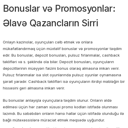
Bonuslar və Promosyonlar:
Əlavə Qazancların Sirri
Onlayn kazinolar, oyunçuları cəlb etmək və onlara
mükafatlandırmaq üçün müxtəlif bonuslar və promosyonlar təqdim
edir. Bu bonuslar, depozit bonusları, pulsuz fırlanmalar, cashback
təklifləri və s. şəklində ola bilər. Depozit bonusları, oyunçuların
depozitlərinin müəyyən faizini bonus olaraq almasına imkan verir.
Pulsuz fırlanmalar isə slot oyunlarında pulsuz oyunlar oynamasına
şərait yaradır. Cashback təklifləri isə oyunçuların itirdiyi məbləğin bir
hissəsini geri almasına imkan verir.
Bu bonuslar anlayışla oyunçulara təqdim olunur. Onların əldə
edilməsi üçün hər zaman xüsusi promo kodları istifadə olunması
lazımdı. Bu səbəbdən onların hansı hallar üçün istifadə olunduğu ilə
bağlı mütəxəssislərə müraciət etmək məqsədə uyğundur.