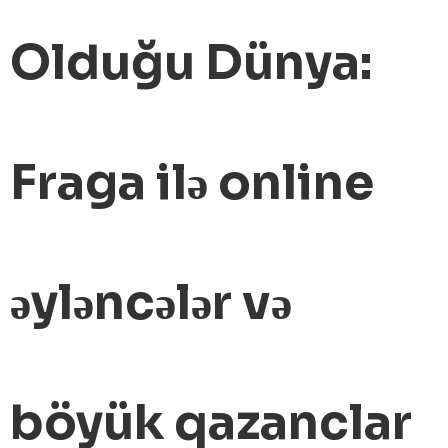
Olduğu Dünya:
Fraga ilə online
əyləncələr və
böyük qazanclar