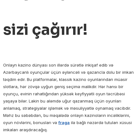
sizi çağırır!
Onlayn kazino dünyası son illərdə sürətlə inkişaf edib və
Azərbaycanlı oyunçular üçün əyləncəli və qazancla dolu bir imkan
təqdim edir. Bu platformalar, klassik kazino oyunlarından müasir
slotlara, hər zövqə uyğun geniş seçimə malikdir. Hər hansı bir
oyunçu, evinin rahatlığından yüksək keyfiyyətli oyun təcrübəsi
yaşaya bilər. Lakin bu aləmdə uğur qazanmaq üçün oyunları
anlamaq, strategiyalar işləmək və məsuliyyətlə oynamaq vacibdir.
Məhz bu səbəbdən, bu məqalədə onlayn kazinoların incəliklərini,
oyun növlərini, bonusları və
fraga
ilə bağlı nəzərdə tutulan xüsusi
imkaları araşdıracağıq.