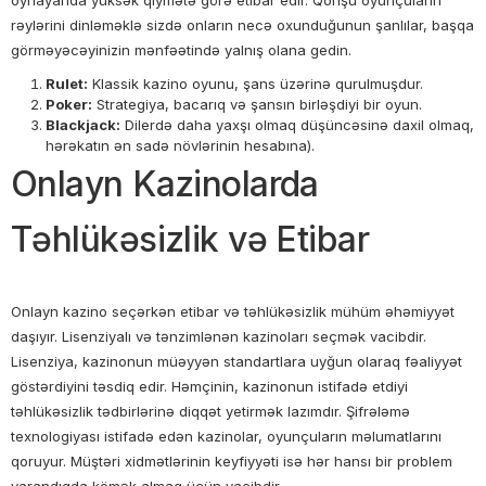
rəylərini dinləməklə sizdə onların necə oxunduğunun şanlılar, başqa
görməyəcəyinizin mənfəətində yalnış olana gedin.
Rulet:
Klassik kazino oyunu, şans üzərinə qurulmuşdur.
Poker:
Strategiya, bacarıq və şansın birləşdiyi bir oyun.
Blackjack:
Dilerdə daha yaxşı olmaq düşüncəsinə daxil olmaq,
hərəkatın ən sadə növlərinin hesabına).
Onlayn Kazinolarda
Təhlükəsizlik və Etibar
Onlayn kazino seçərkən etibar və təhlükəsizlik mühüm əhəmiyyət
daşıyır. Lisenziyalı və tənzimlənən kazinoları seçmək vacibdir.
Lisenziya, kazinonun müəyyən standartlara uyğun olaraq fəaliyyət
göstərdiyini təsdiq edir. Həmçinin, kazinonun istifadə etdiyi
təhlükəsizlik tədbirlərinə diqqət yetirmək lazımdır. Şifrələmə
texnologiyası istifadə edən kazinolar, oyunçuların məlumatlarını
qoruyur. Müştəri xidmətlərinin keyfiyyəti isə hər hansı bir problem
yarandıqda kömək almaq üçün vacibdir.