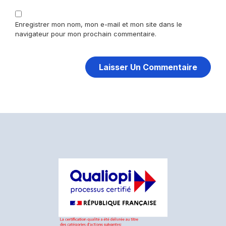
Enregistrer mon nom, mon e-mail et mon site dans le
navigateur pour mon prochain commentaire.