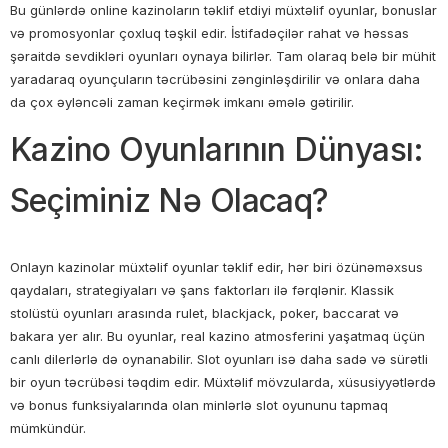
Bu günlərdə online kazinoların təklif etdiyi müxtəlif oyunlar, bonuslar
və promosyonlar çoxluq təşkil edir. İstifadəçilər rahat və həssas
şəraitdə sevdikləri oyunları oynaya bilirlər. Tam olaraq belə bir mühit
yaradaraq oyunçuların təcrübəsini zənginləşdirilir və onlara daha
da çox əyləncəli zaman keçirmək imkanı əmələ gətirilir.
Kazino Oyunlarının Dünyası:
Seçiminiz Nə Olacaq?
Onlayn kazinolar müxtəlif oyunlar təklif edir, hər biri özünəməxsus
qaydaları, strategiyaları və şans faktorları ilə fərqlənir. Klassik
stolüstü oyunları arasında rulet, blackjack, poker, baccarat və
bakara yer alır. Bu oyunlar, real kazino atmosferini yaşatmaq üçün
canlı dilerlərlə də oynanabilir. Slot oyunları isə daha sadə və sürətli
bir oyun təcrübəsi təqdim edir. Müxtəlif mövzularda, xüsusiyyətlərdə
və bonus funksiyalarında olan minlərlə slot oyununu tapmaq
mümkündür.