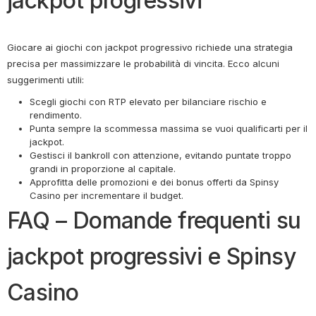
jackpot progressivi
Giocare ai giochi con jackpot progressivo richiede una strategia
precisa per massimizzare le probabilità di vincita. Ecco alcuni
suggerimenti utili:
Scegli giochi con RTP elevato per bilanciare rischio e
rendimento.
Punta sempre la scommessa massima se vuoi qualificarti per il
jackpot.
Gestisci il bankroll con attenzione, evitando puntate troppo
grandi in proporzione al capitale.
Approfitta delle promozioni e dei bonus offerti da Spinsy
Casino per incrementare il budget.
FAQ – Domande frequenti su
jackpot progressivi e Spinsy
Casino