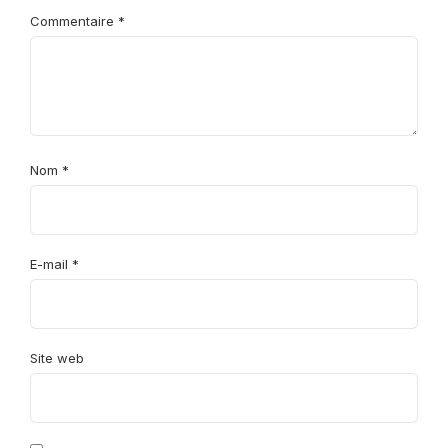
Commentaire
*
Nom
*
E-mail
*
Site web