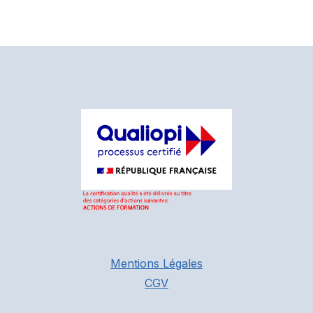
Mentions Légales
CGV