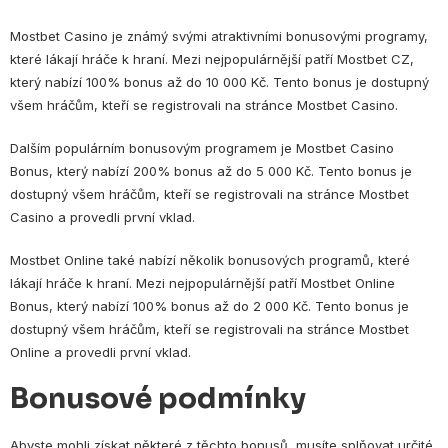
Mostbet Casino je známý svými atraktivními bonusovými programy,
které lákají hráče k hraní. Mezi nejpopulárnější patří Mostbet CZ,
který nabízí 100% bonus až do 10 000 Kč. Tento bonus je dostupný
všem hráčům, kteří se registrovali na stránce Mostbet Casino.
Dalším populárním bonusovým programem je Mostbet Casino
Bonus, který nabízí 200% bonus až do 5 000 Kč. Tento bonus je
dostupný všem hráčům, kteří se registrovali na stránce Mostbet
Casino a provedli první vklad.
Mostbet Online také nabízí několik bonusových programů, které
lákají hráče k hraní. Mezi nejpopulárnější patří Mostbet Online
Bonus, který nabízí 100% bonus až do 2 000 Kč. Tento bonus je
dostupný všem hráčům, kteří se registrovali na stránce Mostbet
Online a provedli první vklad.
Bonusové podmínky
Abyste mohli získat některé z těchto bonusů, musíte splňovat určité