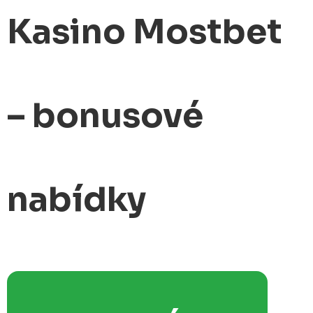
Kasino Mostbet
– bonusové
nabídky