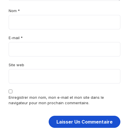
Nom
*
E-mail
*
Site web
Enregistrer mon nom, mon e-mail et mon site dans le
navigateur pour mon prochain commentaire.