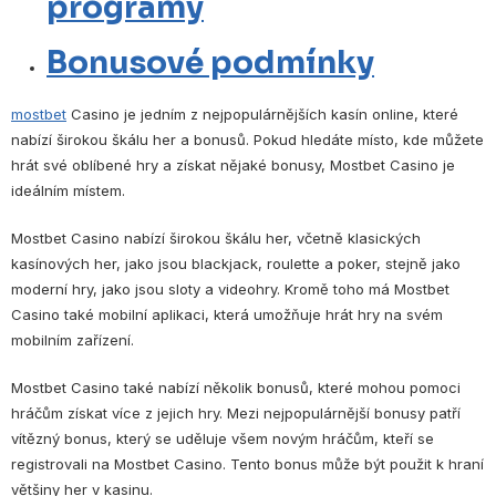
programy
Bonusové podmínky
mostbet
Casino je jedním z nejpopulárnějších kasín online, které
nabízí širokou škálu her a bonusů. Pokud hledáte místo, kde můžete
hrát své oblíbené hry a získat nějaké bonusy, Mostbet Casino je
ideálním místem.
Mostbet Casino nabízí širokou škálu her, včetně klasických
kasínových her, jako jsou blackjack, roulette a poker, stejně jako
moderní hry, jako jsou sloty a videohry. Kromě toho má Mostbet
Casino také mobilní aplikaci, která umožňuje hrát hry na svém
mobilním zařízení.
Mostbet Casino také nabízí několik bonusů, které mohou pomoci
hráčům získat více z jejich hry. Mezi nejpopulárnější bonusy patří
vítězný bonus, který se uděluje všem novým hráčům, kteří se
registrovali na Mostbet Casino. Tento bonus může být použit k hraní
většiny her v kasinu.