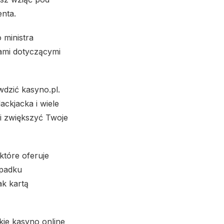
enta.
 ministra
sami dotyczącymi
wdzić kasyno.pl.
ackjacka i wiele
i zwiększyć Twoje
które oferuje
ypadku
ak kartą
kie kasyno online