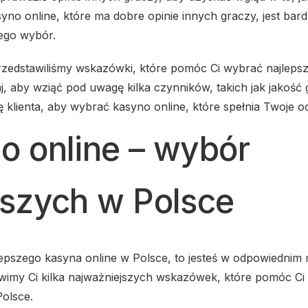
syno online, które ma dobre opinie innych graczy, jest bard
ego wybór.
rzedstawiliśmy wskazówki, które pomóc Ci wybrać najlepsz
j, aby wziąć pod uwagę kilka czynników, takich jak jakość 
gę klienta, aby wybrać kasyno online, które spełnia Twoje o
o online – wybór
pszych w Polsce
lepszego kasyna online w Polsce, to jesteś w odpowiednim 
awimy Ci kilka najważniejszych wskazówek, które pomóc Ci
olsce.