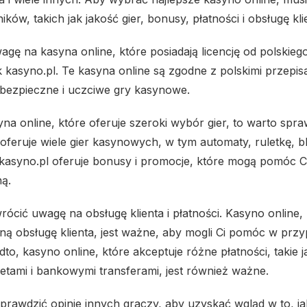
ków, takich jak jakość gier, bonusy, płatności i obsługę kli
gę na kasyna online, które posiadają licencję od polskiego
ak kasyno.pl. Te kasyna online są zgodne z polskimi przepi
 bezpieczne i uczciwe gry kasynowe.
yna online, które oferuje szeroki wybór gier, to warto spra
oferuje wiele gier kasynowych, w tym automaty, ruletkę, bl
 kasyno.pl oferuje bonusy i promocje, które mogą pomóc C
ą.
ócić uwagę na obsługę klienta i płatności. Kasyno online, 
ną obsługę klienta, jest ważne, aby mogli Ci pomóc w prz
o, kasyno online, które akceptuje różne płatności, takie j
etami i bankowymi transferami, jest również ważne.
prawdzić opinie innych graczy, aby uzyskać wgląd w to, ja