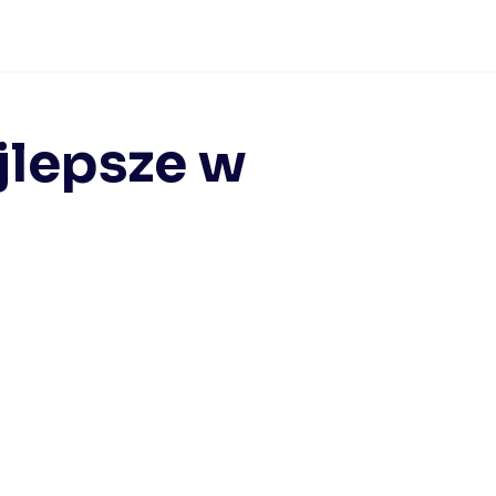
jlepsze w