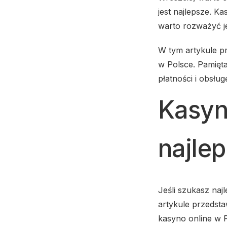
jest najlepsze. Ka
warto rozważyć j
W tym artykule p
w Polsce. Pamięta
płatności i obsłu
Kasyn
najle
Jeśli szukasz naj
artykule przedst
kasyno online w P