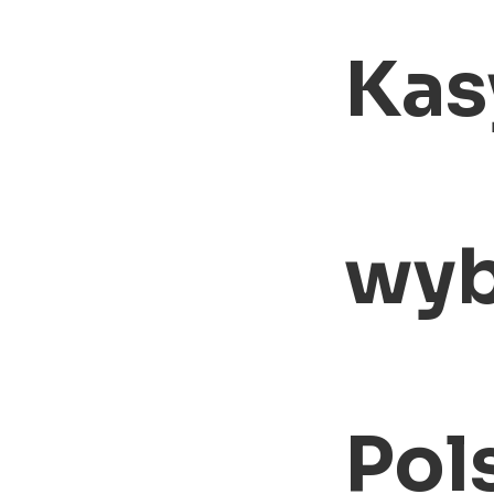
Kas
wyb
Pol