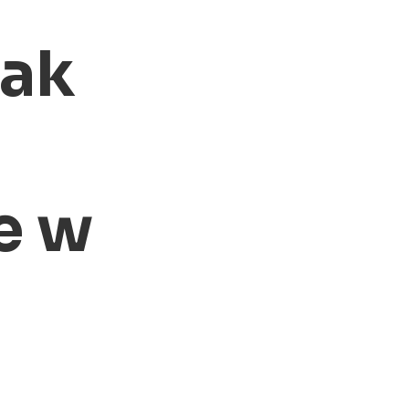
jak
e w