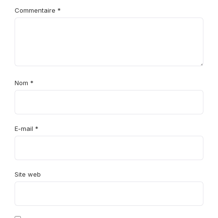
Commentaire
*
Nom
*
E-mail
*
Site web