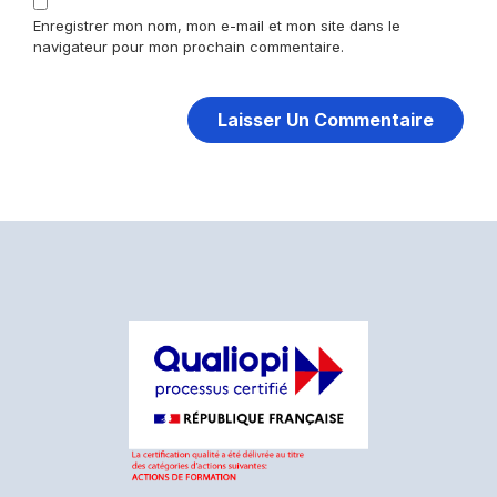
Enregistrer mon nom, mon e-mail et mon site dans le
navigateur pour mon prochain commentaire.