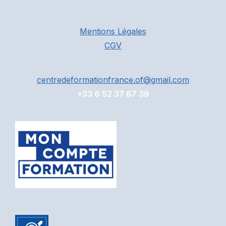
Mentions Légales
CGV
centredeformationfrance.of@gmail.com
+33 6 52 37 67 39