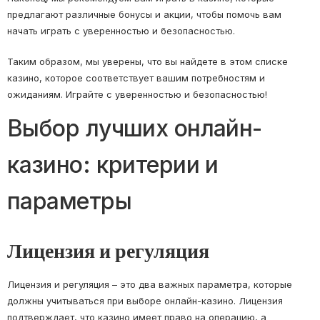
предлагают различные бонусы и акции, чтобы помочь вам
начать играть с уверенностью и безопасностью.
Таким образом, мы уверены, что вы найдете в этом списке
казино, которое соответствует вашим потребностям и
ожиданиям. Играйте с уверенностью и безопасностью!
Выбор лучших онлайн-
казино: критерии и
параметры
Лицензия и регуляция
Лицензия и регуляция – это два важных параметра, которые
должны учитываться при выборе онлайн-казино. Лицензия
подтверждает, что казино имеет право на операцию, а