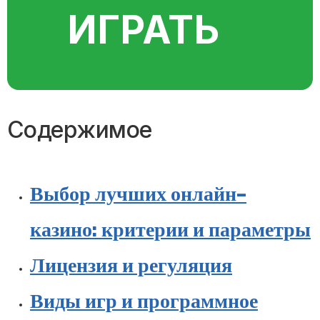
ИГРАТЬ
Содержимое
Выбор лучших онлайн-
казино: критерии и параметры
Лицензия и регуляция
Виды игр и программное