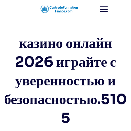
Skip
to
content
казино онлайн
2026 играйте с
уверенностью и
безопасностью.510
5