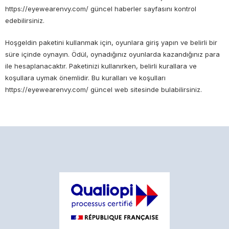
https://eyewearenvy.com/ güncel haberler sayfasını kontrol
edebilirsiniz.
Hoşgeldin paketini kullanmak için, oyunlara giriş yapın ve belirli bir
süre içinde oynayın. Ödül, oynadığınız oyunlarda kazandığınız para
ile hesaplanacaktır. Paketinizi kullanırken, belirli kurallara ve
koşullara uymak önemlidir. Bu kuralları ve koşulları
https://eyewearenvy.com/ güncel web sitesinde bulabilirsiniz.