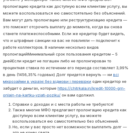
пролонгацию кредита как доступную всем клиентам услугу, вы
можете воспользоваться ею самостоятельно без объяснений.
Вам могут дать пролонгацию или реструктуризацию кредита —
это поможет отсрочить выплату до момента, когда вы снова
станете платежеспособными. Если же кредитор будет видеть,
что и штрафные санкции на вас не повлияли — подключит к
работе коллекторов. В наличии несколько видов
пролонгацийМинимальный срок пользования кредитом – 5
днейЕсли кредит не погашен либо не пролонгирован то
процентная ставка по истечении его периода составляет 3,99%
в день (1456,35% годовых) Долг придется вернуть — ни
всі
мікрозайми в україні без відмови і перевірки
один кредитор не
забудет о деньгах, которые
https://chitrkala.in/kredit-10000-grn-
onlajn-na-kartku-vzjati-poziku/
он вам одолжил.
Справки о доходах и с места работы не требуются!
Также многие МФО предлагают пролонгацию кредита как
доступную всем клиентам услугу, вы можете
воспользоваться ею самостоятельно без объяснений.
Но, если у вас просто нет возможности выплатить долг —
это не конец света.