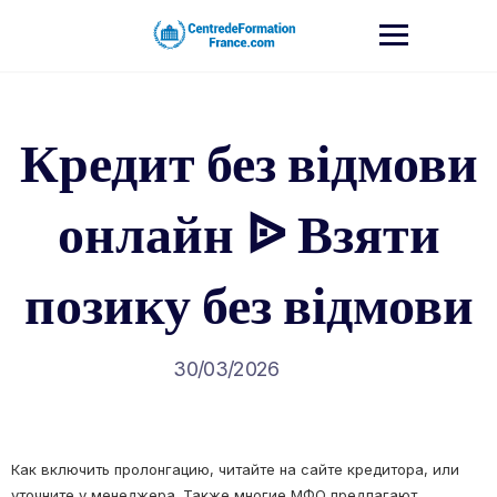
Skip
to
content
Кредит без відмови
онлайн ᐉ Взяти
позику без відмови
30/03/2026
Как включить пролонгацию, читайте на сайте кредитора, или
уточните у менеджера. Также многие МФО предлагают