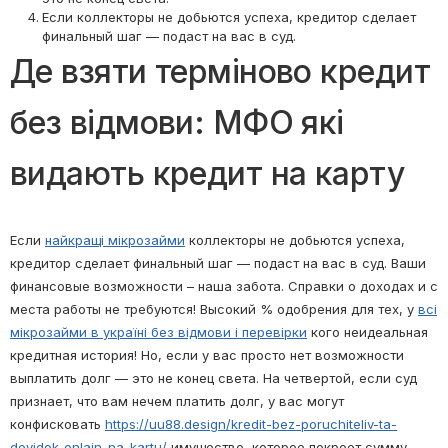
Если коллекторы не добьются успеха, кредитор сделает
финальный шаг — подаст на вас в суд.
Де взяти терміново кредит
без відмови: МФО які
видають кредит на карту
Если
найкращі мікрозайми
коллекторы не добьются успеха,
кредитор сделает финальный шаг — подаст на вас в суд. Ваши
финансовые возможности – наша забота. Справки о доходах и с
места работы не требуются! Высокий % одобрения для тех, у
всі
мікрозайми в україні без відмови і перевірки
кого неидеальная
кредитная история! Но, если у вас просто нет возможности
выплатить долг — это не конец света. На четвертой, если суд
признает, что вам нечем платить долг, у вас могут
конфисковать
https://uu88.design/kredit-bez-poruchiteliv-ta-
dovidok-onlajn-na-kartu/
имущество, которое покроет сумму