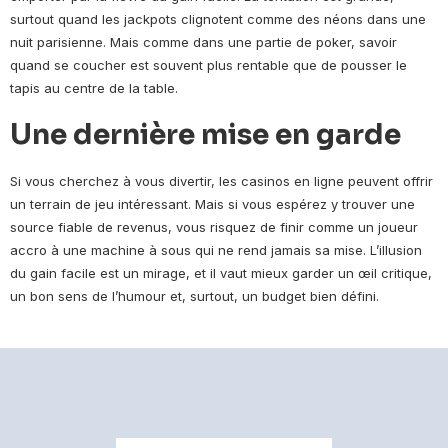
surtout quand les jackpots clignotent comme des néons dans une
nuit parisienne. Mais comme dans une partie de poker, savoir
quand se coucher est souvent plus rentable que de pousser le
tapis au centre de la table.
Une dernière mise en garde
Si vous cherchez à vous divertir, les casinos en ligne peuvent offrir
un terrain de jeu intéressant. Mais si vous espérez y trouver une
source fiable de revenus, vous risquez de finir comme un joueur
accro à une machine à sous qui ne rend jamais sa mise. L’illusion
du gain facile est un mirage, et il vaut mieux garder un œil critique,
un bon sens de l’humour et, surtout, un budget bien défini.