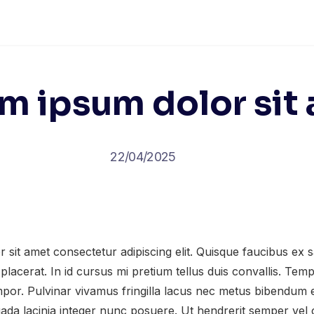
m ipsum dolor sit
22/04/2025
sit amet consectetur adipiscing elit. Quisque faucibus ex s
placerat. In id cursus mi pretium tellus duis convallis. Te
por. Pulvinar vivamus fringilla lacus nec metus bibendum e
da lacinia integer nunc posuere. Ut hendrerit semper vel cl