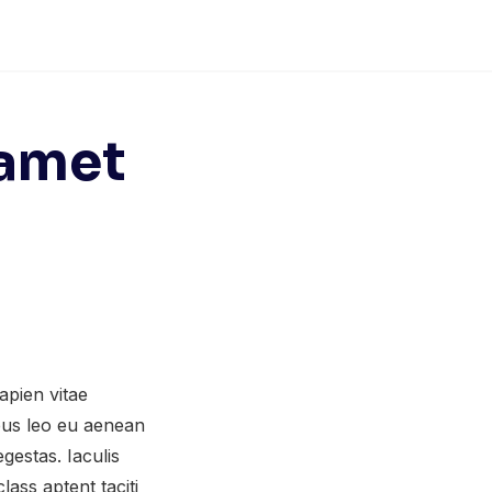
 amet
apien vitae
mpus leo eu aenean
gestas. Iaculis
ass aptent taciti