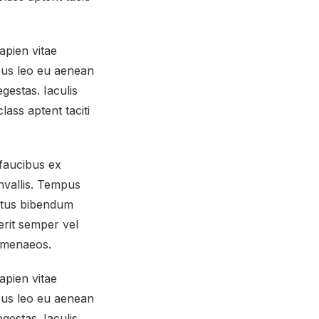
apien vitae
mpus leo eu aenean
gestas. Iaculis
ass aptent taciti
 faucibus ex
onvallis. Tempus
metus bibendum
erit semper vel
himenaeos.
apien vitae
mpus leo eu aenean
gestas. Iaculis