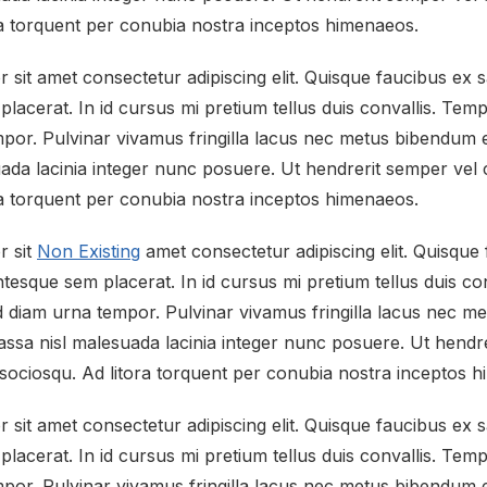
ra torquent per conubia nostra inceptos himenaeos.
sit amet consectetur adipiscing elit. Quisque faucibus ex s
placerat. In id cursus mi pretium tellus duis convallis. Te
por. Pulvinar vivamus fringilla lacus nec metus bibendum e
da lacinia integer nunc posuere. Ut hendrerit semper vel cl
ra torquent per conubia nostra inceptos himenaeos.
r sit
Non Existing
amet consectetur adipiscing elit. Quisque
ntesque sem placerat. In id cursus mi pretium tellus duis c
 diam urna tempor. Pulvinar vivamus fringilla lacus nec 
massa nisl malesuada lacinia integer nunc posuere. Ut hendr
i sociosqu. Ad litora torquent per conubia nostra inceptos 
sit amet consectetur adipiscing elit. Quisque faucibus ex s
placerat. In id cursus mi pretium tellus duis convallis. Te
por. Pulvinar vivamus fringilla lacus nec metus bibendum e