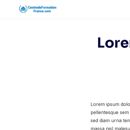
Skip
to
content
Lore
Lorem ipsum dolor 
pellentesque sem 
sed diam urna tem
massa nisl malesua