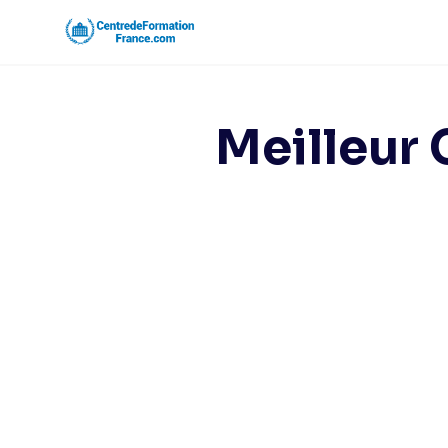
Skip
to
content
Meilleur 