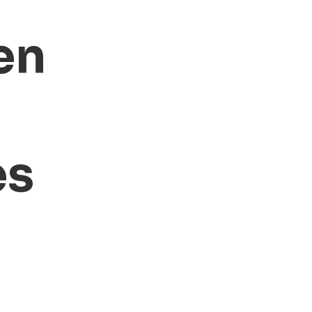
en
es