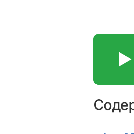
▶
Соде