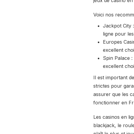
jeux de casino en 
Voici nos recomm
Jackpot City :
ligne pour les
Europes Casin
excellent cho
Spin Palace : 
excellent cho
Il est important d
strictes pour gara
assurer que les 
fonctionner en Fr
Les casinos en lig
blackjack, le roul
plaît le plus et jo