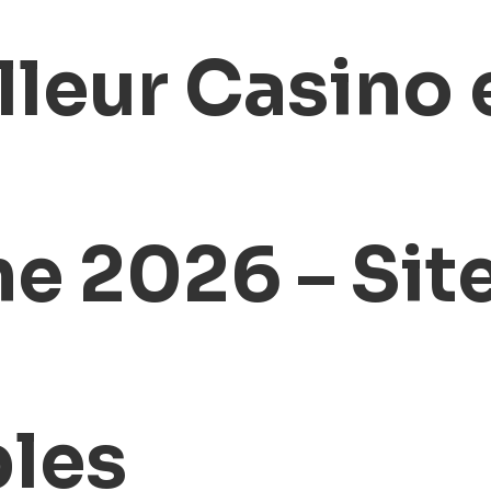
lleur Casino 
ne 2026 – Sit
bles