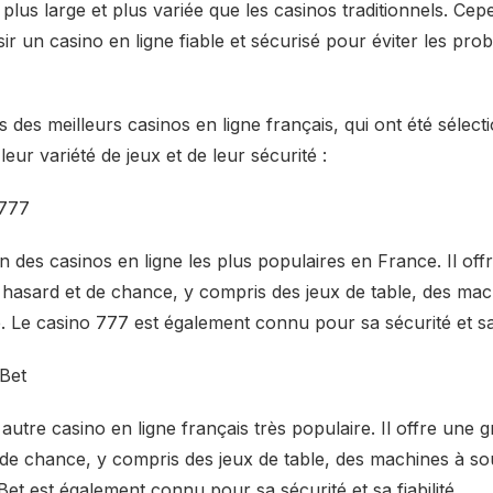
plus large et plus variée que les casinos traditionnels. Cepe
ir un casino en ligne fiable et sécurisé pour éviter les pro
 des meilleurs casinos en ligne français, qui ont été sélec
 leur variété de jeux et de leur sécurité :
 777
n des casinos en ligne les plus populaires en France. Il of
e hasard et de chance, y compris des jeux de table, des mac
e. Le casino 777 est également connu pour sa sécurité et sa f
 Bet
autre casino en ligne français très populaire. Il offre une 
 de chance, y compris des jeux de table, des machines à so
 Bet est également connu pour sa sécurité et sa fiabilité.