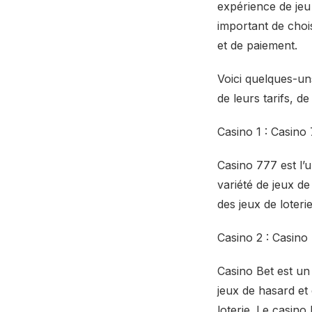
expérience de jeu 
important de chois
et de paiement.
Voici quelques-uns
de leurs tarifs, de
Casino 1 : Casino
Casino 777 est l’u
variété de jeux d
des jeux de loteri
Casino 2 : Casino
Casino Bet est un 
jeux de hasard et
loterie. Le casino