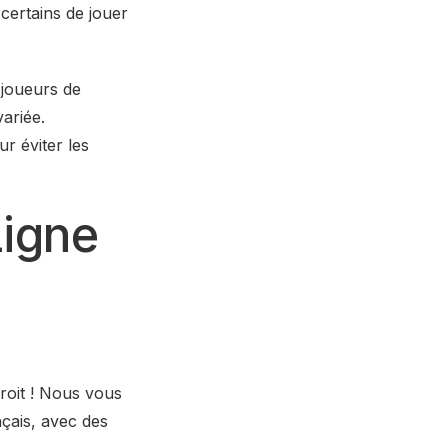
 certains de jouer
 joueurs de
ariée.
ur éviter les
Ligne
roit ! Nous vous
nçais, avec des