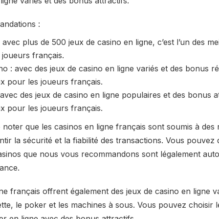
ligne variés et des bonus attractifs.
andations :
 avec plus de 500 jeux de casino en ligne, c’est l’un des me
 joueurs français.
o : avec des jeux de casino en ligne variés et des bonus rég
ix pour les joueurs français.
avec des jeux de casino en ligne populaires et des bonus att
ix pour les joueurs français.
e noter que les casinos en ligne français sont soumis à des
ntir la sécurité et la fiabilité des transactions. Vous pouve
casinos que nous vous recommandons sont légalement auto
ance.
ne français offrent également des jeux de casino en ligne va
ette, le poker et les machines à sous. Vous pouvez choisir l
uer en ligne avec des bonus attractifs.