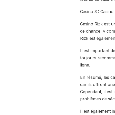
Casino 3 : Casino
Casino Rizk est un
de chance, y comp
Rizk est également
Il est important d
toujours recomman
ligne.
En résumé, les ca
car ils offrent un
Cependant, il est 
problèmes de sécu
Il est également 