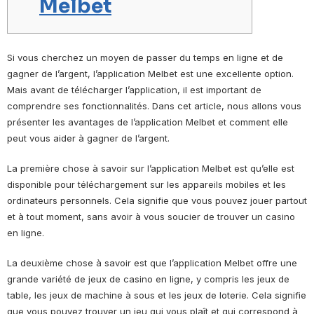
Melbet
Si vous cherchez un moyen de passer du temps en ligne et de
gagner de l’argent, l’application Melbet est une excellente option.
Mais avant de télécharger l’application, il est important de
comprendre ses fonctionnalités. Dans cet article, nous allons vous
présenter les avantages de l’application Melbet et comment elle
peut vous aider à gagner de l’argent.
La première chose à savoir sur l’application Melbet est qu’elle est
disponible pour téléchargement sur les appareils mobiles et les
ordinateurs personnels. Cela signifie que vous pouvez jouer partout
et à tout moment, sans avoir à vous soucier de trouver un casino
en ligne.
La deuxième chose à savoir est que l’application Melbet offre une
grande variété de jeux de casino en ligne, y compris les jeux de
table, les jeux de machine à sous et les jeux de loterie. Cela signifie
que vous pouvez trouver un jeu qui vous plaît et qui correspond à