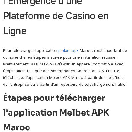
l’Émergence d’une
Plateforme de Casino en
Ligne
Pour télécharger l’application
melbet apk
Maroc, il est important de
comprendre les étapes à suivre pour une installation réussie.
Premièrement, assurez-vous d’avoir un appareil compatible avec
l’application, tels que des smartphones Android ou iOS. Ensuite,
téléchargez l’application Melbet APK Maroc à partir du site officiel
de l’entreprise ou à partir d’un répertoire de téléchargement fiable.
Étapes pour télécharger
l’application Melbet APK
Maroc