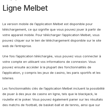
Ligne Melbet
La version mobile de l’application Melbet est disponible pour
téléchargement, ce qui signifie que vous pouvez jouer à partir de
votre appareil mobile. Pour télécharger l’application Melbet, vous
pouvez cliquer sur le lien de téléchargement disponible sur le site
web de l’entreprise.
Une fois l’application téléchargée, vous pouvez vous connecter à
votre compte en utilisant vos informations de connexion. Vous
pouvez ensuite accéder à la plupart des fonctionnalités de
l’application, y compris les jeux de casino, les paris sportifs et les
loteries.
Les fonctionnalités clés de l’application Melbet incluent la possibilité
de jouer à des jeux de casino en ligne, tels que le blackjack, le
roulette et le poker. Vous pouvez également parier sur les résultats
des matchs de football, de basket-ball et de tennis, ainsi que sur