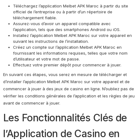
Téléchargez l’application Melbet APK Maroc à partir du site
officiel de l’entreprise ou à partir d’un répertoire de
téléchargement fiable.
Assurez-vous d’avoir un appareil compatible avec
l’application, tels que des smartphones Android ou iOS.
Installez l’application Melbet APK Maroc sur votre appareil en
suivant les instructions de l’installation.
Créez un compte sur l’application Melbet APK Maroc en
fournissant les informations requises, telles que votre nom
d’utilisateur et votre mot de passe.
Effectuez votre premier dépôt pour commencer à jouer.
En suivant ces étapes, vous serez en mesure de télécharger et
d’installer l’application Melbet APK Maroc sur votre appareil et de
commencer à jouer à des jeux de casino en ligne. N’oubliez pas de
vérifier les conditions générales de l’application et les règles de jeu
avant de commencer à jouer.
Les Fonctionnalités Clés de
l’Application de Casino en