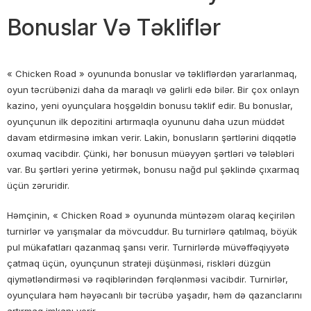
Bonuslar Və Təkliflər
« Chicken Road » oyununda bonuslar və təkliflərdən yararlanmaq,
oyun təcrübənizi daha da maraqlı və gəlirli edə bilər. Bir çox onlayn
kazino, yeni oyunçulara hoşgəldin bonusu təklif edir. Bu bonuslar,
oyunçunun ilk depozitini artırmaqla oyununu daha uzun müddət
davam etdirməsinə imkan verir. Lakin, bonusların şərtlərini diqqətlə
oxumaq vacibdir. Çünki, hər bonusun müəyyən şərtləri və tələbləri
var. Bu şərtləri yerinə yetirmək, bonusu nağd pul şəklində çıxarmaq
üçün zəruridir.
Həmçinin, « Chicken Road » oyununda müntəzəm olaraq keçirilən
turnirlər və yarışmalar da mövcuddur. Bu turnirlərə qatılmaq, böyük
pul mükafatları qazanmaq şansı verir. Turnirlərdə müvəffəqiyyətə
çatmaq üçün, oyunçunun strateji düşünməsi, riskləri düzgün
qiymətləndirməsi və rəqiblərindən fərqlənməsi vacibdir. Turnirlər,
oyunçulara həm həyəcanlı bir təcrübə yaşadır, həm də qazanclarını
artırmaq imkanı verir.