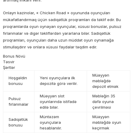
Onlayn kazinolar, « Chicken Road » oyununda oyunçuları
mükafatlandırmaq üçün sadiqətlük proqramları da təklif edir. Bu
proqramlarda oyun oynayan oyunçular, xüsusi bonuslar, pulsuz
fırlanmalar və digər təkliflərdən yararlana bilər. Sadiqətlük
proqramları, oyunçuları daha uzun müddət oyun oynamağa
stimullaşdırır və onlara xüsusi faydalar təqdim edir.
Bonus Növü
Təsvir
Şərtlər
Müəyyən
Hoşgəldin
Yeni oyunçulara ilk
məbləğdə
bonusu
depozitə görə verilir.
depozit etmək
Müəyyən slot
Məbləğin 35
Pulsuz
oyunlarında istifadə
dəfə oyuna
fırlanmalar
edilə bilər.
çevrilməsi
Müntəzəm
Müəyyən
Sadiqətlük
oyunçulara
məbləğdə oyun
bonusu
hesablanılır.
keçirmək