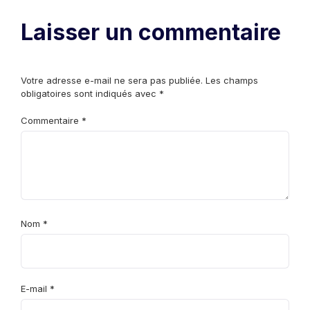
Laisser un commentaire
Votre adresse e-mail ne sera pas publiée.
Les champs
obligatoires sont indiqués avec
*
Commentaire
*
Nom
*
E-mail
*