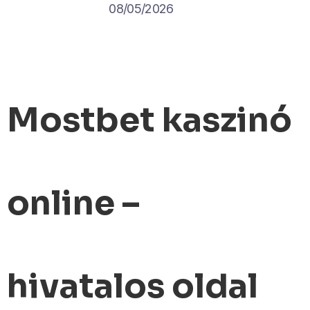
08/05/2026
Mostbet kaszinó
online –
hivatalos oldal