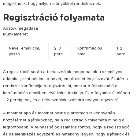
megérthetik, hogy milyen előnyökkel rendelkeznek.
Regisztráció folyamata
Adatok megadása
Munkamenet
Neve, email cím,
2-3
Konfirmációs
1-2
jelszó
perc
email
perc
A regisztráció során a felhasználók megadhatják a személyes
adatokat, mint például a nevet, email címét és jelszavát. Ezután a
rendszer konfirmálja a regisztrációt, amikor a felhasználó a
konfirmációs emailben lévő linket kattintja. Ez a folyamat általában
1-2 percig tart, és a felhasználók számára nagyon egyszerű.
A mostbet app és mostbet online platformon is könnyedén
hozzáférhet a játékokhoz, de a regisztráció folyamata mindig a
legfontosabb. A felhasználók számára fontos, hogy a regisztráció
és bejelentkezés egyszerű és hatékony legyen, hogy a játékok és