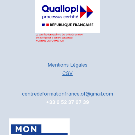
Mentions Légales
CGV
centredeformationfrance.of@gmail.com
+33 6 52 37 67 39