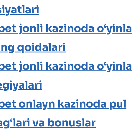
iyatlari
et jonli kazinoda o‘yinla
ing qoidalari
et jonli kazinoda o‘yinla
egiyalari
et onlayn kazinoda pul
g‘lari va bonuslar