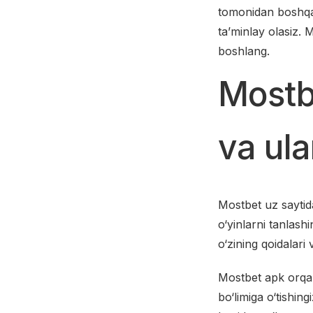
tomonidan boshqari
ta’minlay olasiz. 
boshlang.
Mostbe
va ula
Mostbet uz saytida
o‘yinlarni tanlash
o‘zining qoidalari v
Mostbet apk orqali
bo‘limiga o‘tishing