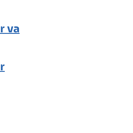
r va
r