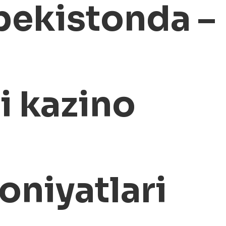
bekistonda –
i kazino
oniyatlari