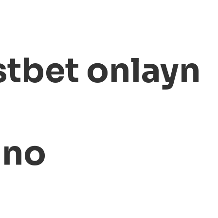
tbet onlayn
ino