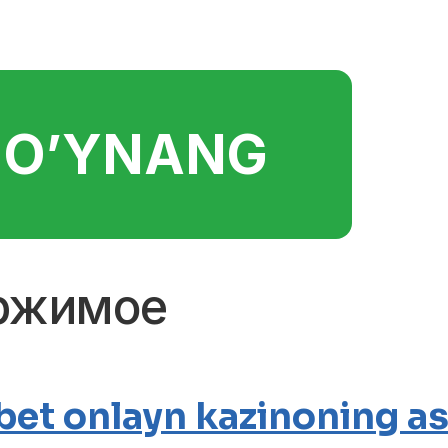
️ O’YNANG
ржимое
et onlayn kazinoning as