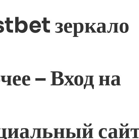
tbet зеркало
чее – Вход на
циальный сай