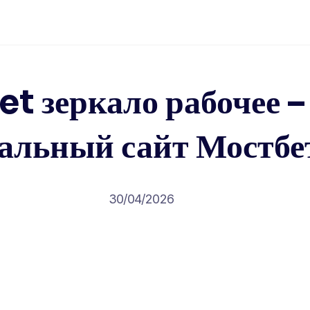
t зеркало рабочее – 
альный сайт Мостбе
30/04/2026