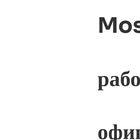
Mos
рабо
офи