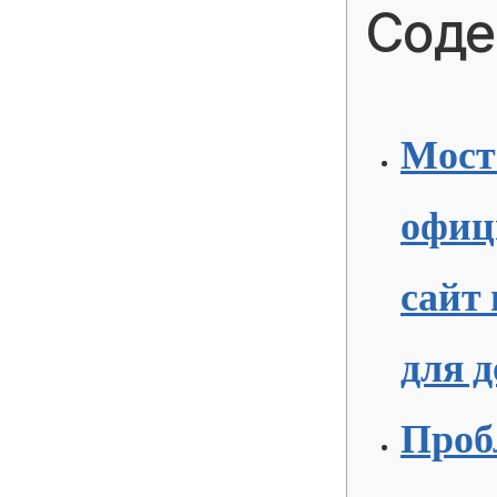
Сод
Мост
офиц
сайт 
для 
Проб