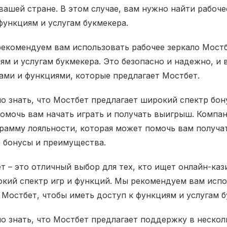
вашей стране. В этом случае, вам нужно найти рабоче
функциям и услугам букмекера.
рекомендуем вам использовать рабочее зеркало Мостб
ям и услугам букмекера. Это безопасно и надежно, и
ами и функциями, которые предлагает Мостбет.
о знать, что Мостбет предлагает широкий спектр бон
омочь вам начать играть и получать выигрыш. Компа
рамму лояльности, которая может помочь вам получа
 бонусы и преимущества.
т – это отличный выбор для тех, кто ищет онлайн-каз
окий спектр игр и функций. Мы рекомендуем вам испо
 Мостбет, чтобы иметь доступ к функциям и услугам б
о знать, что Мостбет предлагает поддержку в нескол