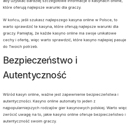
aby uzyskać bardziej szczegółowe informacje o kasynach online,
które oferują najlepsze warunki dla graczy.
W końcu, jeśli szukasz najlepszego kasyna online w Polsce, to
warto sprawdzić te kasyna, które oferują najlepsze warunki dla
graczy. Pamiętaj, że każde kasyno online ma swoje unikatowe
cechy i ofertę, więc warto sprawdzić, które kasyno najlepiej pasuje
do Twoich potrzeb.
Bezpieczeństwo i
Autentyczność
Wśród kasyn online, ważne jest zapewnienie bezpieczeństwa i
autentyczności. Kasyno online automaty to jeden z
najpopularniejszych rodzajów gier kasynowych polskiej. Warto więc
zwrócić uwagę na to, jakie kasyno online oferuje bezpieczeństwo i
autentyczność swoim graczy.