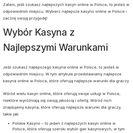
Zatem, jeśli szukasz najlepszych kasyn online w Polsce, to jesteś w
odpowiednim miejscu. Wybierz najlepsze kasyno online w Polsce i
zacznij swoją przygodę!
Wybór Kasyna z
Najlepszymi Warunkami
Jeśli szukasz najlepszego kasyna online w Polsce, to jesteś w
odpowiednim miejscu. W tym artykule przedstawiamy najlepsze
kasyna online w Polsce, które oferują najlepsze warunki dla graczy.
Wśród wielu kasyn online, które oferują swoje usługi w Polsce,
niektóre wyróżniają się swoją jakością i ofertą. Wśród nich
znajdujemy kasyna, które oferują najlepsze warunki dla graczy,
takie jak:
Polskie Kasyno – to jeden z najlepszych kasyn online w
Polsce, które oferują szeroki wybór gier kasynowych, w tym