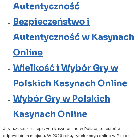
Autentyczność
Bezpieczeństwo i
Autentyczność w Kasynach
Online
Wielkość i Wybór Gry w
Polskich Kasynach Online
Wybór Gry w Polskich
Kasynach Online
Jeśli szukasz najlepszych kasyn online w Polsce, to jesteś w
odpowiednim miejscu. W 2026 roku, rynek kasyn online w Polsce