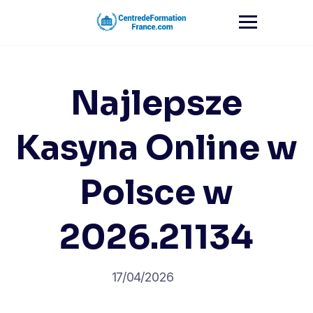
Skip
to
content
Najlepsze
Kasyna Online w
Polsce w
2026.21134
17/04/2026