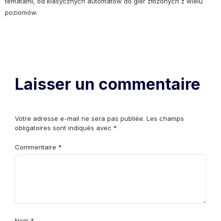
tematami, od klasycznych automatów do gier złożonych z wielu
poziomów.
Laisser un commentaire
Votre adresse e-mail ne sera pas publiée.
Les champs
obligatoires sont indiqués avec
*
Commentaire
*
Nom
*