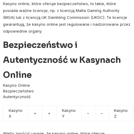
Kasyno online, które oferuje bezpieczeństwo, to takie, które
posiada ważne licencje, np. z licencją Malta Gaming Authority
(MGA) lub z licencją UK Gambling Commission (UKGC). Te licencje
gwarantują, że kasyno online jest regulowane i nadzorowane przez
odpowiednie organy.
Bezpieczeństwo i
Autentyczność w Kasynach
Online
Kasyno Online
Bezpieczeństwo
Autentyczność
Kasyno
Kasyno
Kasyno
+
+
–
–
X
Y
Z
Warto zwrócić uwagę, że kasyno online, które oferuje