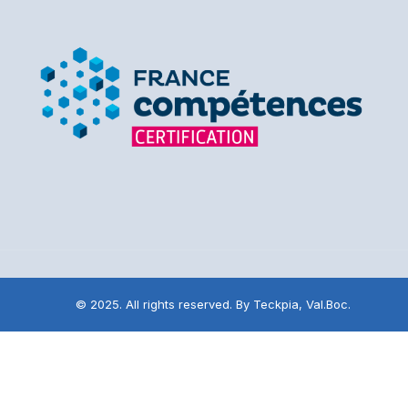
© 2025. All rights reserved. By Teckpia, Val.Boc.