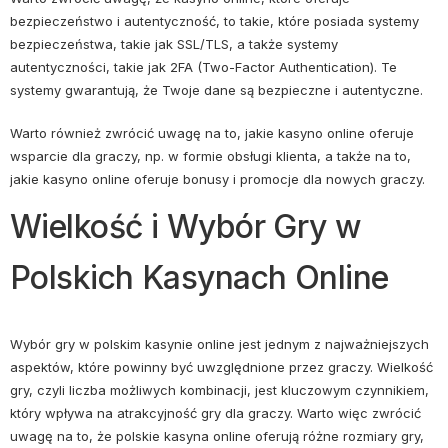
bezpieczeństwo i autentyczność, to takie, które posiada systemy
bezpieczeństwa, takie jak SSL/TLS, a także systemy
autentyczności, takie jak 2FA (Two-Factor Authentication). Te
systemy gwarantują, że Twoje dane są bezpieczne i autentyczne.
Warto również zwrócić uwagę na to, jakie kasyno online oferuje
wsparcie dla graczy, np. w formie obsługi klienta, a także na to,
jakie kasyno online oferuje bonusy i promocje dla nowych graczy.
Wielkość i Wybór Gry w
Polskich Kasynach Online
Wybór gry w polskim kasynie online jest jednym z najważniejszych
aspektów, które powinny być uwzględnione przez graczy. Wielkość
gry, czyli liczba możliwych kombinacji, jest kluczowym czynnikiem,
który wpływa na atrakcyjność gry dla graczy. Warto więc zwrócić
uwagę na to, że polskie kasyna online oferują różne rozmiary gry,