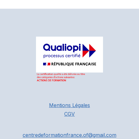
Mentions Légales
CGV
centredeformationfrance.of@gmail.com