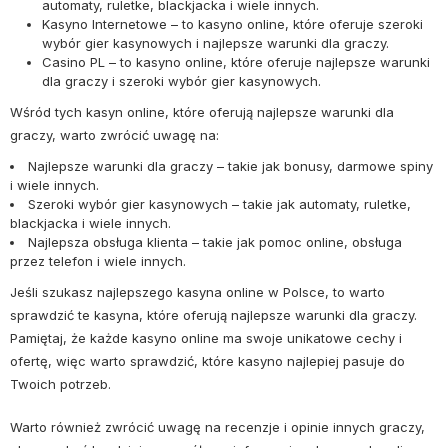
automaty, ruletke, blackjacka i wiele innych.
Kasyno Internetowe – to kasyno online, które oferuje szeroki
wybór gier kasynowych i najlepsze warunki dla graczy.
Casino PL – to kasyno online, które oferuje najlepsze warunki
dla graczy i szeroki wybór gier kasynowych.
Wśród tych kasyn online, które oferują najlepsze warunki dla
graczy, warto zwrócić uwagę na:
Najlepsze warunki dla graczy – takie jak bonusy, darmowe spiny
i wiele innych.
Szeroki wybór gier kasynowych – takie jak automaty, ruletke,
blackjacka i wiele innych.
Najlepsza obsługa klienta – takie jak pomoc online, obsługa
przez telefon i wiele innych.
Jeśli szukasz najlepszego kasyna online w Polsce, to warto
sprawdzić te kasyna, które oferują najlepsze warunki dla graczy.
Pamiętaj, że każde kasyno online ma swoje unikatowe cechy i
ofertę, więc warto sprawdzić, które kasyno najlepiej pasuje do
Twoich potrzeb.
Warto również zwrócić uwagę na recenzje i opinie innych graczy,