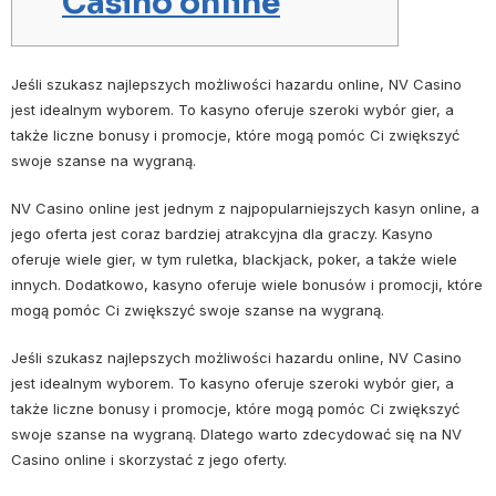
Casino online
Jeśli szukasz najlepszych możliwości hazardu online, NV Casino
jest idealnym wyborem. To kasyno oferuje szeroki wybór gier, a
także liczne bonusy i promocje, które mogą pomóc Ci zwiększyć
swoje szanse na wygraną.
NV Casino online jest jednym z najpopularniejszych kasyn online, a
jego oferta jest coraz bardziej atrakcyjna dla graczy. Kasyno
oferuje wiele gier, w tym ruletka, blackjack, poker, a także wiele
innych. Dodatkowo, kasyno oferuje wiele bonusów i promocji, które
mogą pomóc Ci zwiększyć swoje szanse na wygraną.
Jeśli szukasz najlepszych możliwości hazardu online, NV Casino
jest idealnym wyborem. To kasyno oferuje szeroki wybór gier, a
także liczne bonusy i promocje, które mogą pomóc Ci zwiększyć
swoje szanse na wygraną. Dlatego warto zdecydować się na NV
Casino online i skorzystać z jego oferty.