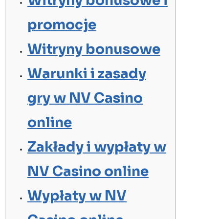
Witryny bonusowe i
promocje
Witryny bonusowe
Warunki i zasady
gry w NV Casino
online
Zakłady i wypłaty w
NV Casino online
Wypłaty w NV