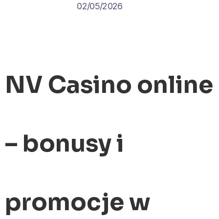
02/05/2026
NV Casino online
– bonusy i
promocje w