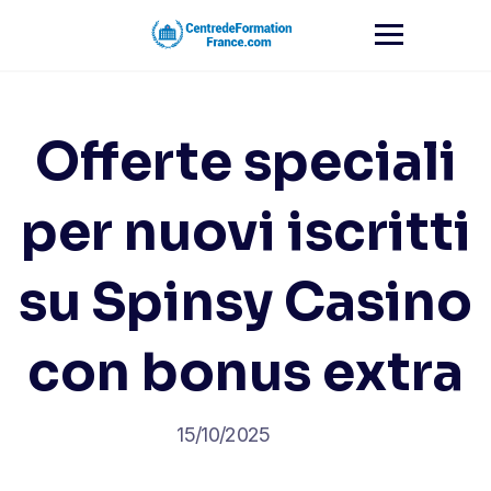
Skip
to
content
Offerte speciali
per nuovi iscritti
su Spinsy Casino
con bonus extra
15/10/2025