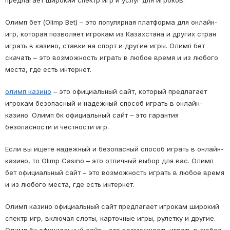
предлагает широкий спектр игр и услуг для игроков.
Олимп бет (Olimp Bet) – это популярная платформа для онлайн-
игр, которая позволяет игрокам из Казахстана и других стран
играть в казино, ставки на спорт и другие игры. Олимп бет
скачать – это возможность играть в любое время и из любого
места, где есть интернет.
олимп казино
– это официальный сайт, который предлагает
игрокам безопасный и надежный способ играть в онлайн-
казино. Олимп бк официальный сайт – это гарантия
безопасности и честности игр.
Если вы ищете надежный и безопасный способ играть в онлайн-
казино, то Olimp Casino – это отличный выбор для вас. Олимп
бет официальный сайт – это возможность играть в любое время
и из любого места, где есть интернет.
Олимп казино официальный сайт предлагает игрокам широкий
спектр игр, включая слоты, карточные игры, рулетку и другие.