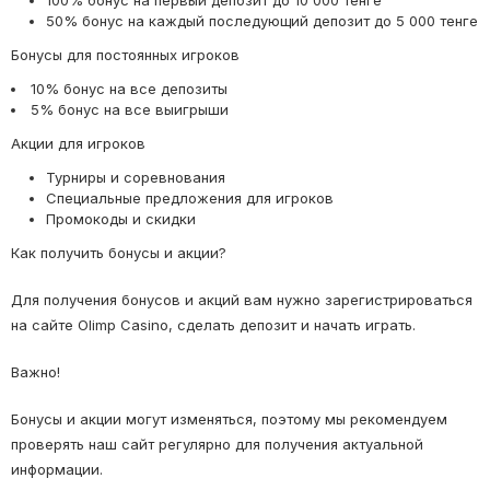
50% бонус на каждый последующий депозит до 5 000 тенге
Бонусы для постоянных игроков
10% бонус на все депозиты
5% бонус на все выигрыши
Акции для игроков
Турниры и соревнования
Специальные предложения для игроков
Промокоды и скидки
Как получить бонусы и акции?
Для получения бонусов и акций вам нужно зарегистрироваться
на сайте Olimp Casino, сделать депозит и начать играть.
Важно!
Бонусы и акции могут изменяться, поэтому мы рекомендуем
проверять наш сайт регулярно для получения актуальной
информации.