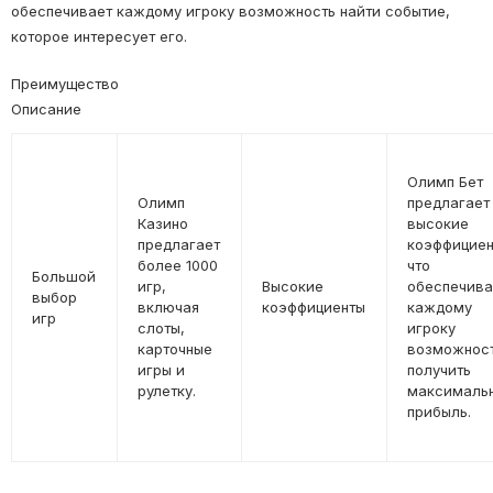
обеспечивает каждому игроку возможность найти событие,
которое интересует его.
Преимущество
Описание
Олимп Бет
Олимп
предлагает
Казино
высокие
предлагает
коэффициен
более 1000
что
Большой
игр,
Высокие
обеспечива
выбор
включая
коэффициенты
каждому
игр
слоты,
игроку
карточные
возможнос
игры и
получить
рулетку.
максималь
прибыль.