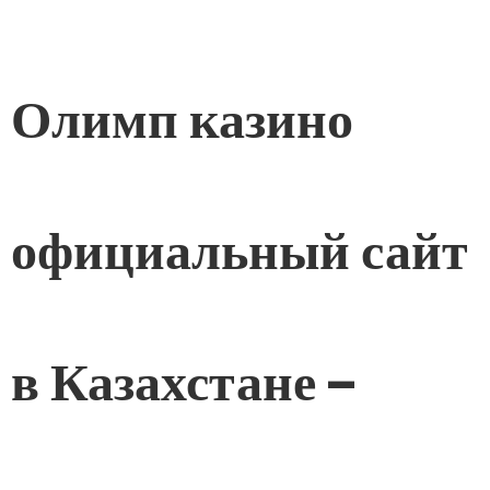
Олимп казино
официальный сайт
в Казахстане –