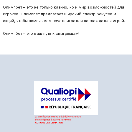
Олимпбет – это не только казино, но и мир возможностей для
игроков. Олимпбет предлагает широкий спектр бонусов и
акций, чтобы помочь вам начать играть и наслаждаться игрой.
Олимпбет – это ваш путь к выигрышам!