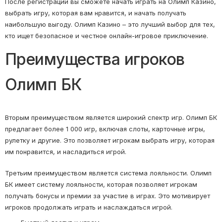
После регистрации вы сможете начать играть на Олимп Казино,
выбрать игру, которая вам нравится, и начать получать
наибольшую выгоду. Олимп Казино – это лучший выбор для тех,
кто ищет безопасное и честное онлайн-игровое приключение.
Преимущества игроков
Олимп БК
Вторым преимуществом является широкий спектр игр. Олимп БК
предлагает более 1 000 игр, включая слоты, карточные игры,
рулетку и другие. Это позволяет игрокам выбрать игру, которая
им понравится, и насладиться игрой.
Третьим преимуществом является система лояльности. Олимп
БК имеет систему лояльности, которая позволяет игрокам
получать бонусы и премии за участие в играх. Это мотивирует
игроков продолжать играть и наслаждаться игрой.