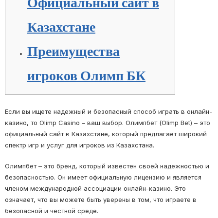
Официальный сайт в
Казахстане
Преимущества
игроков Олимп БК
Если вы ищете надежный и безопасный способ играть в онлайн-
казино, то Olimp Casino – ваш выбор. Олимпбет (Olimp Bet) – это
официальный сайт в Казахстане, который предлагает широкий
спектр игр и услуг для игроков из Казахстана.
Олимпбет – это бренд, который известен своей надежностью и
безопасностью. Он имеет официальную лицензию и является
членом международной ассоциации онлайн-казино. Это
означает, что вы можете быть уверены в том, что играете в
безопасной и честной среде.