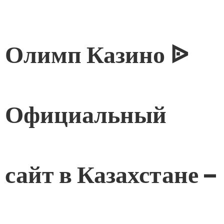
Олимп Казино ᐉ
Официальный
сайт в Казахстане –