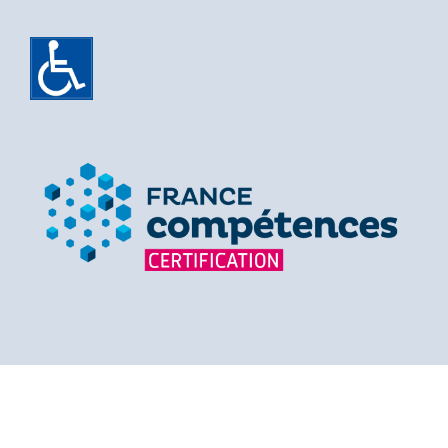
© 2025. All rights reserved. By Teckpia, Val.Boc.