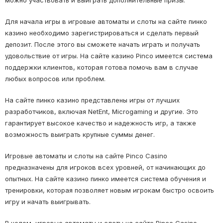
можно участвовать и выиграть дополнительные призы.
Для начала игры в игровые автоматы и слоты на сайте пинко
казино необходимо зарегистрироваться и сделать первый
депозит. После этого вы сможете начать играть и получать
удовольствие от игры. На сайте казино Pinco имеется система
поддержки клиентов, которая готова помочь вам в случае
любых вопросов или проблем.
На сайте пинко казино представлены игры от лучших
разработчиков, включая NetEnt, Microgaming и другие. Это
гарантирует высокое качество и надежность игр, а также
возможность выиграть крупные суммы денег.
Игровые автоматы и слоты на сайте Pinco Casino
предназначены для игроков всех уровней, от начинающих до
опытных. На сайте казино пинко имеется система обучения и
тренировки, которая позволяет новым игрокам быстро освоить
игру и начать выигрывать.