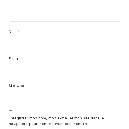
Nom
*
E-mail
*
Site web
Enregistrer mon nom, mon e-mail et mon site dans le
navigateur pour mon prochain commentaire.