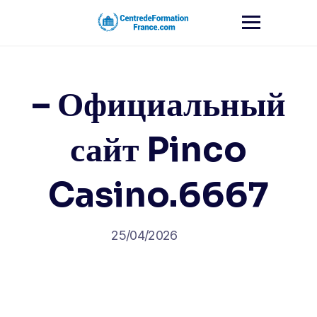
Skip
to
content
– Официальный
сайт Pinco
Casino.6667
25/04/2026